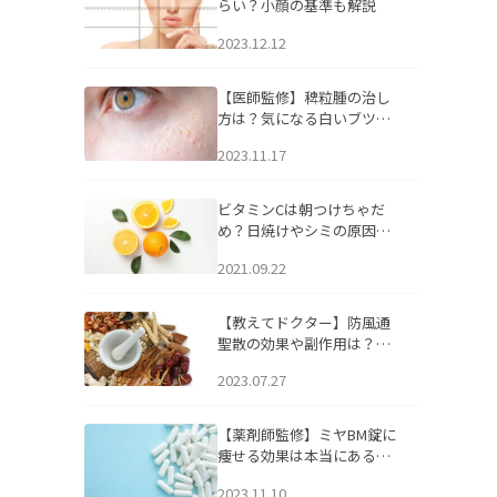
らい？小顔の基準も解説
2023.12.12
【医師監修】稗粒腫の治し
方は？気になる白いブツブ
ツの原因と自宅でできるケ
2023.11.17
アについて
ビタミンCは朝つけちゃだ
め？日焼けやシミの原因に
なるってホント？
2021.09.22
【教えてドクター】防風通
聖散の効果や副作用は？長
期服用は危険なの？
2023.07.27
【薬剤師監修】ミヤBM錠に
痩せる効果は本当にある
の？
2023.11.10