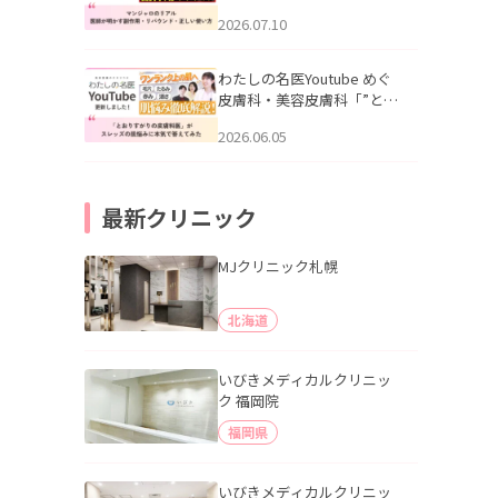
幌「マンジャロのリアル｜
2026.07.10
医師が明かす副作用・リバ
ウンド・正しい使い方」を
公開いたしました。
わたしの名医Youtube めぐ
皮膚科・美容皮膚科「”とお
りすがりの皮膚科医”がスレ
2026.06.05
ッズの肌悩みに本気で答え
てみた」を公開いたしまし
た。
最新クリニック
MJクリニック札幌
北海道
いびきメディカルクリニッ
ク 福岡院
福岡県
いびきメディカルクリニッ