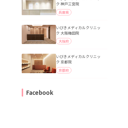
ク 神戸三宮院
兵庫県
いびきメディカルクリニッ
ク 大阪梅田院
大阪府
いびきメディカルクリニッ
ク 京都院
京都府
Facebook