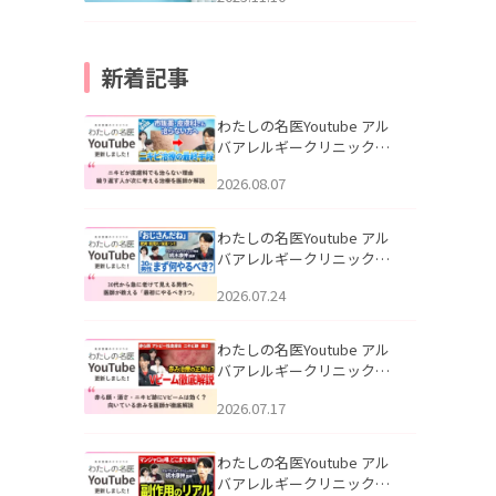
新着記事
わたしの名医Youtube アル
バアレルギークリニック札
幌「ニキビが皮膚科でも治
2026.08.07
らない理由｜繰り返す人が
次に考える治療を医師が解
説」を公開いたしました。
わたしの名医Youtube アル
バアレルギークリニック札
幌「30代から急に老けて見
2026.07.24
える男性へ｜医師が教える
「最初にやるべき3つ」」を
公開いたしました。
わたしの名医Youtube アル
バアレルギークリニック札
幌「赤ら顔・酒さ・ニキビ
2026.07.17
跡にVビームは効く？向いて
いる赤みを医師が徹底解
説」を公開いたしました。
わたしの名医Youtube アル
バアレルギークリニック札