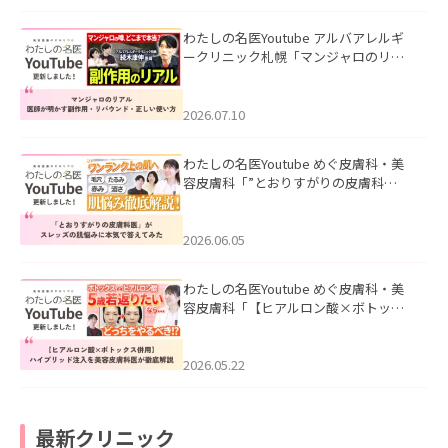
わたしの名医Youtube アルバアレルギ
ークリニック札幌「マンジャロのリア
ル｜医師が明かす副作用・リバウン
ド・正しい使い方」を公開いたしまし
た。
2026.07.10
わたしの名医Youtube めぐ皮膚科・美
容皮膚科「”とおりすがりの皮膚科
医”がスレッズの肌悩みに本気で答えて
みた」を公開いたしました。
2026.06.05
わたしの名医Youtube めぐ皮膚科・美
容皮膚科「【ヒアルロン酸×ボトック
ス併用】ハイブリッド注入を美容皮膚
科医が徹底解説」を公開いたしまし
た。
2026.05.22
最新クリニック