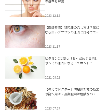
の基準も解説
2023.12.12
【医師監修】稗粒腫の治し方は？気に
なる白いブツブツの原因と自宅ででき
るケアについて
2023.11.17
ビタミンCは朝つけちゃだめ？日焼け
やシミの原因になるってホント？
2021.09.22
【教えてドクター】防風通聖散の効果
や副作用は？長期服用は危険なの？
2023.07.27