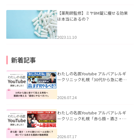
【薬剤師監修】ミヤBM錠に痩せる効果
は本当にあるの？
2023.11.10
新着記事
わたしの名医Youtube アルバアレルギ
ークリニック札幌「30代から急に老け
て見える男性へ｜医師が教える「最初
にやるべき3つ」」を公開いたしまし
た。
2026.07.24
わたしの名医Youtube アルバアレルギ
ークリニック札幌「赤ら顔・酒さ・ニ
キビ跡にVビームは効く？向いている赤
みを医師が徹底解説」を公開いたしま
した。
2026.07.17