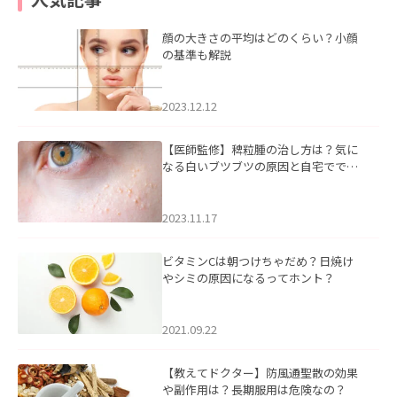
顔の大きさの平均はどのくらい？小顔
の基準も解説
2023.12.12
【医師監修】稗粒腫の治し方は？気に
なる白いブツブツの原因と自宅ででき
るケアについて
2023.11.17
ビタミンCは朝つけちゃだめ？日焼け
やシミの原因になるってホント？
2021.09.22
【教えてドクター】防風通聖散の効果
や副作用は？長期服用は危険なの？