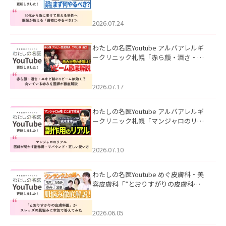
て見える男性へ｜医師が教える「最初
にやるべき3つ」」を公開いたしまし
た。
2026.07.24
わたしの名医Youtube アルバアレルギ
ークリニック札幌「赤ら顔・酒さ・ニ
キビ跡にVビームは効く？向いている赤
みを医師が徹底解説」を公開いたしま
した。
2026.07.17
わたしの名医Youtube アルバアレルギ
ークリニック札幌「マンジャロのリア
ル｜医師が明かす副作用・リバウン
ド・正しい使い方」を公開いたしまし
た。
2026.07.10
わたしの名医Youtube めぐ皮膚科・美
容皮膚科「”とおりすがりの皮膚科
医”がスレッズの肌悩みに本気で答えて
みた」を公開いたしました。
2026.06.05