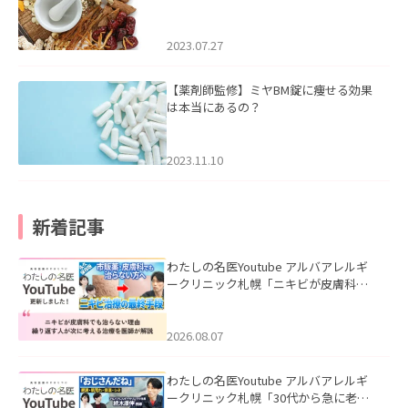
2023.07.27
【薬剤師監修】ミヤBM錠に痩せる効果
は本当にあるの？
2023.11.10
新着記事
わたしの名医Youtube アルバアレルギ
ークリニック札幌「ニキビが皮膚科で
も治らない理由｜繰り返す人が次に考
える治療を医師が解説」を公開いたし
ました。
2026.08.07
わたしの名医Youtube アルバアレルギ
ークリニック札幌「30代から急に老け