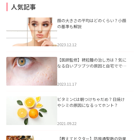
人気記事
顔の大きさの平均はどのくらい？小顔
の基準も解説
2023.12.12
【医師監修】稗粒腫の治し方は？気に
なる白いブツブツの原因と自宅ででき
るケアについて
2023.11.17
ビタミンCは朝つけちゃだめ？日焼け
やシミの原因になるってホント？
2021.09.22
【教えてドクター】防風通聖散の効果