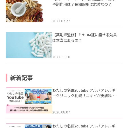
や副作用は？長期服用は危険なの？
2023.07.27
【薬剤師監修】ミヤBM錠に痩せる効果
は本当にあるの？
2023.11.10
新着記事
わたしの名医Youtube アルバアレルギ
ークリニック札幌「ニキビが皮膚科で
も治らない理由｜繰り返す人が次に考
える治療を医師が解説」を公開いたし
ました。
2026.08.07
わたしの名医Youtube アルバアレルギ