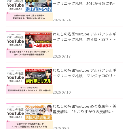
ークリニック札幌「30代から急に老け
て見える男性へ｜医師が教える「最初
にやるべき3つ」」を公開いたしまし
た。
2026.07.24
わたしの名医Youtube アルバアレルギ
ークリニック札幌「赤ら顔・酒さ・ニ
キビ跡にVビームは効く？向いている赤
みを医師が徹底解説」を公開いたしま
した。
2026.07.17
わたしの名医Youtube アルバアレルギ
ークリニック札幌「マンジャロのリア
ル｜医師が明かす副作用・リバウン
ド・正しい使い方」を公開いたしまし
た。
2026.07.10
わたしの名医Youtube めぐ皮膚科・美
容皮膚科「”とおりすがりの皮膚科
医”がスレッズの肌悩みに本気で答えて
みた」を公開いたしました。
2026.06.05