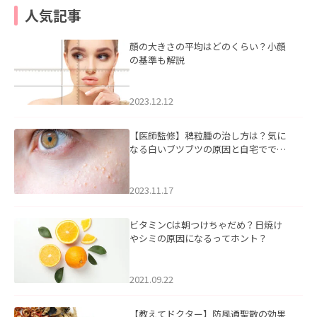
人気記事
顔の大きさの平均はどのくらい？小顔
の基準も解説
2023.12.12
【医師監修】稗粒腫の治し方は？気に
なる白いブツブツの原因と自宅ででき
るケアについて
2023.11.17
ビタミンCは朝つけちゃだめ？日焼け
やシミの原因になるってホント？
2021.09.22
【教えてドクター】防風通聖散の効果