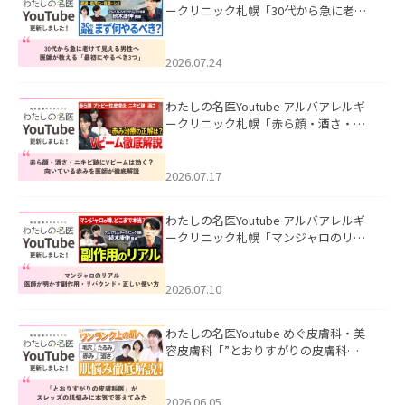
ークリニック札幌「30代から急に老け
て見える男性へ｜医師が教える「最初
にやるべき3つ」」を公開いたしまし
た。
2026.07.24
わたしの名医Youtube アルバアレルギ
ークリニック札幌「赤ら顔・酒さ・ニ
キビ跡にVビームは効く？向いている赤
みを医師が徹底解説」を公開いたしま
した。
2026.07.17
わたしの名医Youtube アルバアレルギ
ークリニック札幌「マンジャロのリア
ル｜医師が明かす副作用・リバウン
ド・正しい使い方」を公開いたしまし
た。
2026.07.10
わたしの名医Youtube めぐ皮膚科・美
容皮膚科「”とおりすがりの皮膚科
医”がスレッズの肌悩みに本気で答えて
みた」を公開いたしました。
2026.06.05