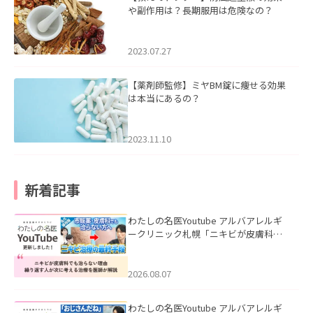
や副作用は？長期服用は危険なの？
2023.07.27
【薬剤師監修】ミヤBM錠に痩せる効果
は本当にあるの？
2023.11.10
新着記事
わたしの名医Youtube アルバアレルギ
ークリニック札幌「ニキビが皮膚科で
も治らない理由｜繰り返す人が次に考
える治療を医師が解説」を公開いたし
ました。
2026.08.07
わたしの名医Youtube アルバアレルギ