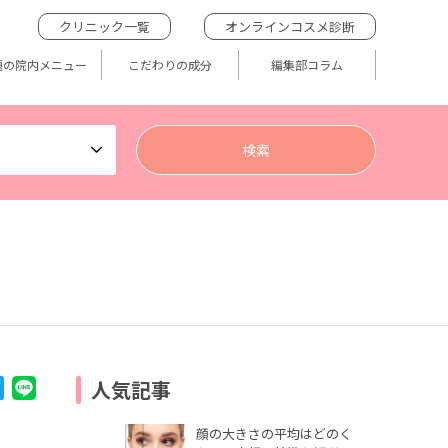
クリニック一覧
オンラインコスメ診断
題の院内メニュー
こだわりの成分
編集部コラム
人気記事
顔の大きさの平均はどのく