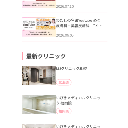
幌「マンジャロのリアル｜
2026.07.10
医師が明かす副作用・リバ
ウンド・正しい使い方」を
公開いたしました。
わたしの名医Youtube めぐ
皮膚科・美容皮膚科「”とお
りすがりの皮膚科医”がスレ
2026.06.05
ッズの肌悩みに本気で答え
てみた」を公開いたしまし
た。
最新クリニック
MJクリニック札幌
北海道
いびきメディカルクリニッ
ク 福岡院
福岡県
いびきメディカルクリニッ