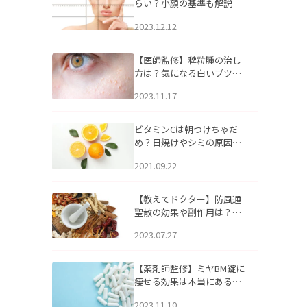
らい？小顔の基準も解説
2023.12.12
【医師監修】稗粒腫の治し
方は？気になる白いブツブ
ツの原因と自宅でできるケ
2023.11.17
アについて
ビタミンCは朝つけちゃだ
め？日焼けやシミの原因に
なるってホント？
2021.09.22
【教えてドクター】防風通
聖散の効果や副作用は？長
期服用は危険なの？
2023.07.27
【薬剤師監修】ミヤBM錠に
痩せる効果は本当にある
の？
2023.11.10