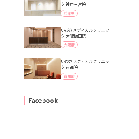
ク 神戸三宮院
兵庫県
いびきメディカルクリニッ
ク 大阪梅田院
大阪府
いびきメディカルクリニッ
ク 京都院
京都府
Facebook