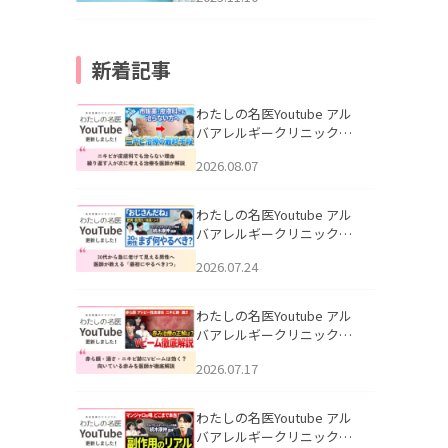
新着記事
わたしの名医Youtube アル
バアレルギークリニック札
幌「ニキビが皮膚科でも治
2026.08.07
らない理由｜繰り返す人が
次に考える治療を医師が解
説」を公開いたしました。
わたしの名医Youtube アル
バアレルギークリニック札
幌「30代から急に老けて見
2026.07.24
える男性へ｜医師が教える
「最初にやるべき3つ」」を
公開いたしました。
わたしの名医Youtube アル
バアレルギークリニック札
幌「赤ら顔・酒さ・ニキビ
2026.07.17
跡にVビームは効く？向いて
いる赤みを医師が徹底解
説」を公開いたしました。
わたしの名医Youtube アル
バアレルギークリニック札