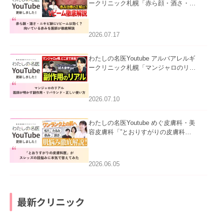
ークリニック札幌「赤ら顔・酒さ・ニ
キビ跡にVビームは効く？向いている
赤みを医師が徹底解説」を公開いたし
ました。
2026.07.17
わたしの名医Youtube アルバアレルギ
ークリニック札幌「マンジャロのリア
ル｜医師が明かす副作用・リバウン
ド・正しい使い方」を公開いたしまし
た。
2026.07.10
わたしの名医Youtube めぐ皮膚科・美
容皮膚科「”とおりすがりの皮膚科
医”がスレッズの肌悩みに本気で答えて
みた」を公開いたしました。
2026.06.05
最新クリニック