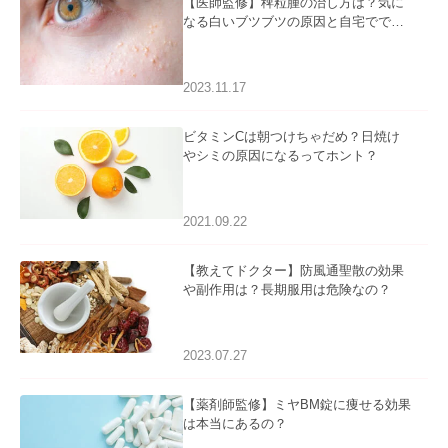
【医師監修】稗粒腫の治し方は？気に
なる白いブツブツの原因と自宅ででき
るケアについて
2023.11.17
ビタミンCは朝つけちゃだめ？日焼け
やシミの原因になるってホント？
2021.09.22
【教えてドクター】防風通聖散の効果
や副作用は？長期服用は危険なの？
2023.07.27
【薬剤師監修】ミヤBM錠に痩せる効果
は本当にあるの？