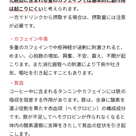
は起こりにくい
と考えられます。
一方でドリンクから摂取する場合は、摂取量には注意
が必要です。
・カフェイン中毒
多量のカフェインで中枢神経が過剰に刺激されると、
めまい、心拍数の増加、興奮、不安、震え、不眠が起
こります。また消化器管への刺激により下痢や吐き
気、嘔吐を引き起こすこともあります。
・貧血
コーヒー中に含まれるタンニンやカフェインには鉄の
吸収を阻害する作用があります。鉄は、全身に酸素を
運ぶ役割を果たす赤血球（ヘモグロビン）の構成成分
です。鉄が不足してヘモグロビンが作られなくなると
体内の酸素運搬に支障をきたして貧血の症状を引き起
こします。