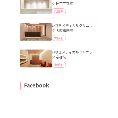
ク 神戸三宮院
兵庫県
いびきメディカルクリニッ
ク 大阪梅田院
大阪府
いびきメディカルクリニッ
ク 京都院
京都府
Facebook