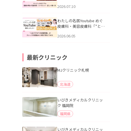
幌「マンジャロのリアル｜
2026.07.10
医師が明かす副作用・リバ
ウンド・正しい使い方」を
公開いたしました。
わたしの名医Youtube めぐ
皮膚科・美容皮膚科「”とお
りすがりの皮膚科医”がスレ
2026.06.05
ッズの肌悩みに本気で答え
てみた」を公開いたしまし
た。
最新クリニック
MJクリニック札幌
北海道
いびきメディカルクリニッ
ク 福岡院
福岡県
いびきメディカルクリニッ