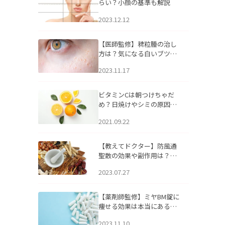
らい？小顔の基準も解説
2023.12.12
【医師監修】稗粒腫の治し
方は？気になる白いブツブ
ツの原因と自宅でできるケ
2023.11.17
アについて
ビタミンCは朝つけちゃだ
め？日焼けやシミの原因に
なるってホント？
2021.09.22
【教えてドクター】防風通
聖散の効果や副作用は？長
期服用は危険なの？
2023.07.27
【薬剤師監修】ミヤBM錠に
痩せる効果は本当にある
の？
2023.11.10