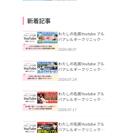
新着記事
わたしの名医Youtube アル
バアレルギークリニック札
幌「ニキビが皮膚科でも治
2026.08.07
らない理由｜繰り返す人が
次に考える治療を医師が解
説」を公開いたしました。
わたしの名医Youtube アル
バアレルギークリニック札
幌「30代から急に老けて見
2026.07.24
える男性へ｜医師が教える
「最初にやるべき3つ」」を
公開いたしました。
わたしの名医Youtube アル
バアレルギークリニック札
幌「赤ら顔・酒さ・ニキビ
2026.07.17
跡にVビームは効く？向いて
いる赤みを医師が徹底解
説」を公開いたしました。
わたしの名医Youtube アル
バアレルギークリニック札