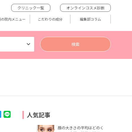
クリニック一覧
オンラインコスメ診断
題の院内メニュー
こだわりの成分
編集部コラム
人気記事
顔の大きさの平均はどのく