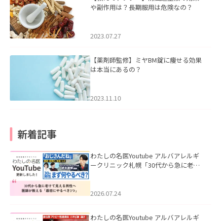
や副作用は？長期服用は危険なの？
2023.07.27
【薬剤師監修】ミヤBM錠に痩せる効果
は本当にあるの？
2023.11.10
新着記事
わたしの名医Youtube アルバアレルギ
ークリニック札幌「30代から急に老け
て見える男性へ｜医師が教える「最初
にやるべき3つ」」を公開いたしまし
た。
2026.07.24
わたしの名医Youtube アルバアレルギ