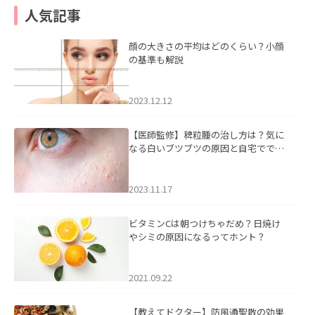
人気記事
顔の大きさの平均はどのくらい？小顔
の基準も解説
2023.12.12
【医師監修】稗粒腫の治し方は？気に
なる白いブツブツの原因と自宅ででき
るケアについて
2023.11.17
ビタミンCは朝つけちゃだめ？日焼け
やシミの原因になるってホント？
2021.09.22
【教えてドクター】防風通聖散の効果