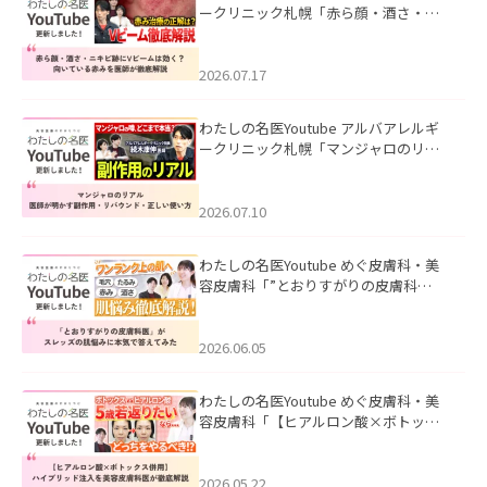
ークリニック札幌「赤ら顔・酒さ・ニ
キビ跡にVビームは効く？向いている赤
みを医師が徹底解説」を公開いたしま
した。
2026.07.17
わたしの名医Youtube アルバアレルギ
ークリニック札幌「マンジャロのリア
ル｜医師が明かす副作用・リバウン
ド・正しい使い方」を公開いたしまし
た。
2026.07.10
わたしの名医Youtube めぐ皮膚科・美
容皮膚科「”とおりすがりの皮膚科
医”がスレッズの肌悩みに本気で答えて
みた」を公開いたしました。
2026.06.05
わたしの名医Youtube めぐ皮膚科・美
容皮膚科「【ヒアルロン酸×ボトック
ス併用】ハイブリッド注入を美容皮膚
科医が徹底解説」を公開いたしまし
た。
2026.05.22