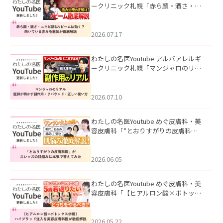
ークリニック札幌「赤ら顔・酒さ・ニ
キビ跡にVビームは効く？向いている赤
みを医師が徹底解説」を公開いたしま
した。
2026.07.17
わたしの名医Youtube アルバアレルギ
ークリニック札幌「マンジャロのリア
ル｜医師が明かす副作用・リバウン
ド・正しい使い方」を公開いたしまし
た。
2026.07.10
わたしの名医Youtube めぐ皮膚科・美
容皮膚科「”とおりすがりの皮膚科
医”がスレッズの肌悩みに本気で答えて
みた」を公開いたしました。
2026.06.05
わたしの名医Youtube めぐ皮膚科・美
容皮膚科「【ヒアルロン酸×ボトック
ス併用】ハイブリッド注入を美容皮膚
科医が徹底解説」を公開いたしまし
た。
2026.05.22