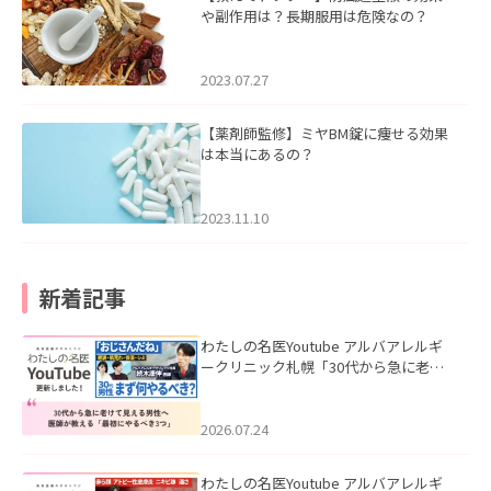
や副作用は？長期服用は危険なの？
2023.07.27
【薬剤師監修】ミヤBM錠に痩せる効果
は本当にあるの？
2023.11.10
新着記事
わたしの名医Youtube アルバアレルギ
ークリニック札幌「30代から急に老け
て見える男性へ｜医師が教える「最初
にやるべき3つ」」を公開いたしまし
た。
2026.07.24
わたしの名医Youtube アルバアレルギ