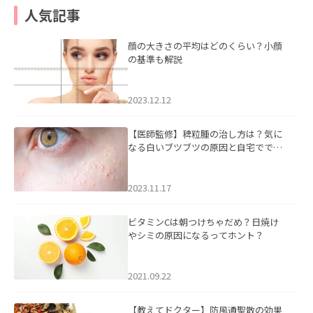
人気記事
顔の大きさの平均はどのくらい？小顔
の基準も解説
2023.12.12
【医師監修】稗粒腫の治し方は？気に
なる白いブツブツの原因と自宅ででき
るケアについて
2023.11.17
ビタミンCは朝つけちゃだめ？日焼け
やシミの原因になるってホント？
2021.09.22
【教えてドクター】防風通聖散の効果