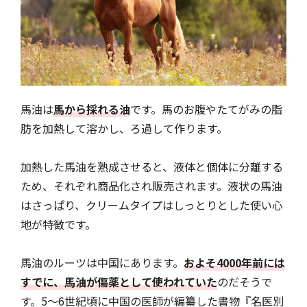
馬油は
馬から採れる油
です。馬のお腹やたてがみの脂
肪を加熱して溶かし、ろ過して作ります。
加熱した馬油を熟成させると、液体と個体に分離する
ため、それぞれ商品化され販売されます。液状の馬油
はさっぱり、クリームタイプはしっとりとした使い心
地が特徴です。
馬油のルーツは中国にあります。
およそ4000年前には
すでに、馬油が傷薬として使われていた
のだそうで
す。5〜6世紀頃に中国の医師が編纂した書物『名医別