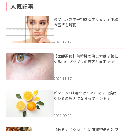
人気記事
顔の大きさの平均はどのくらい？小顔
の基準も解説
2023.12.12
【医師監修】稗粒腫の治し方は？気に
なる白いブツブツの原因と自宅ででき
るケアについて
2023.11.17
ビタミンCは朝つけちゃだめ？日焼け
やシミの原因になるってホント？
2021.09.22
【教えてドクター】防風通聖散の効果