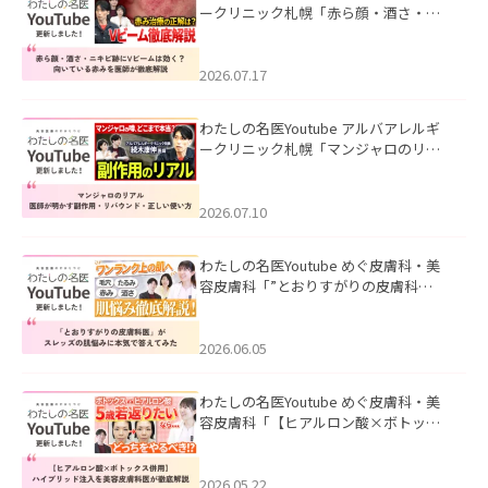
ークリニック札幌「赤ら顔・酒さ・ニ
キビ跡にVビームは効く？向いている赤
みを医師が徹底解説」を公開いたしま
した。
2026.07.17
わたしの名医Youtube アルバアレルギ
ークリニック札幌「マンジャロのリア
ル｜医師が明かす副作用・リバウン
ド・正しい使い方」を公開いたしまし
た。
2026.07.10
わたしの名医Youtube めぐ皮膚科・美
容皮膚科「”とおりすがりの皮膚科
医”がスレッズの肌悩みに本気で答えて
みた」を公開いたしました。
2026.06.05
わたしの名医Youtube めぐ皮膚科・美
容皮膚科「【ヒアルロン酸×ボトック
ス併用】ハイブリッド注入を美容皮膚
科医が徹底解説」を公開いたしまし
た。
2026.05.22