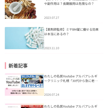
や副作用は？長期服用は危険なの？
2023.07.27
【薬剤師監修】ミヤBM錠に痩せる効果
は本当にあるの？
2023.11.10
新着記事
わたしの名医Youtube アルバアレルギ
ークリニック札幌「30代から急に老け
て見える男性へ｜医師が教える「最初
にやるべき3つ」」を公開いたしまし
た。
2026.07.24
わたしの名医Youtube アルバアレルギ