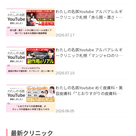
わたしの名医Youtube アルバアレルギ
ークリニック札幌「赤ら顔・酒さ・ニ
キビ跡にVビームは効く？向いている赤
みを医師が徹底解説」を公開いたしま
した。
2026.07.17
わたしの名医Youtube アルバアレルギ
ークリニック札幌「マンジャロのリア
ル｜医師が明かす副作用・リバウン
ド・正しい使い方」を公開いたしまし
た。
2026.07.10
わたしの名医Youtube めぐ皮膚科・美
容皮膚科「”とおりすがりの皮膚科
医”がスレッズの肌悩みに本気で答えて
みた」を公開いたしました。
2026.06.05
最新クリニック