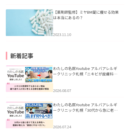
【薬剤師監修】ミヤBM錠に痩せる効果
は本当にあるの？
2023.11.10
新着記事
わたしの名医Youtube アルバアレルギ
ークリニック札幌「ニキビが皮膚科で
も治らない理由｜繰り返す人が次に考
える治療を医師が解説」を公開いたし
ました。
2026.08.07
わたしの名医Youtube アルバアレルギ
ークリニック札幌「30代から急に老け
て見える男性へ｜医師が教える「最初
にやるべき3つ」」を公開いたしまし
た。
2026.07.24