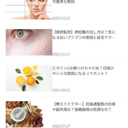
の基準も解説
2023.12.12
【医師監修】稗粒腫の治し方は？気に
なる白いブツブツの原因と自宅ででき
るケアについて
2023.11.17
ビタミンCは朝つけちゃだめ？日焼け
やシミの原因になるってホント？
2021.09.22
【教えてドクター】防風通聖散の効果
や副作用は？長期服用は危険なの？
2023.07.27