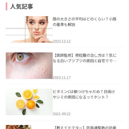
人気記事
顔の大きさの平均はどのくらい？小顔
の基準も解説
2023.12.12
【医師監修】稗粒腫の治し方は？気に
なる白いブツブツの原因と自宅ででき
るケアについて
2023.11.17
ビタミンCは朝つけちゃだめ？日焼け
やシミの原因になるってホント？
2021.09.22
【教えてドクター】防風通聖散の効果