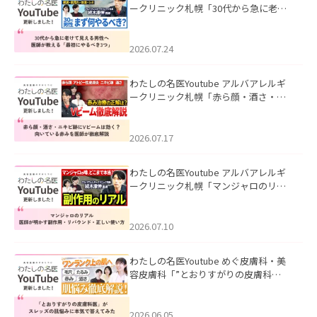
ークリニック札幌「30代から急に老け
て見える男性へ｜医師が教える「最初
にやるべき3つ」」を公開いたしまし
た。
2026.07.24
わたしの名医Youtube アルバアレルギ
ークリニック札幌「赤ら顔・酒さ・ニ
キビ跡にVビームは効く？向いている赤
みを医師が徹底解説」を公開いたしま
した。
2026.07.17
わたしの名医Youtube アルバアレルギ
ークリニック札幌「マンジャロのリア
ル｜医師が明かす副作用・リバウン
ド・正しい使い方」を公開いたしまし
た。
2026.07.10
わたしの名医Youtube めぐ皮膚科・美
容皮膚科「”とおりすがりの皮膚科
医”がスレッズの肌悩みに本気で答えて
みた」を公開いたしました。
2026.06.05