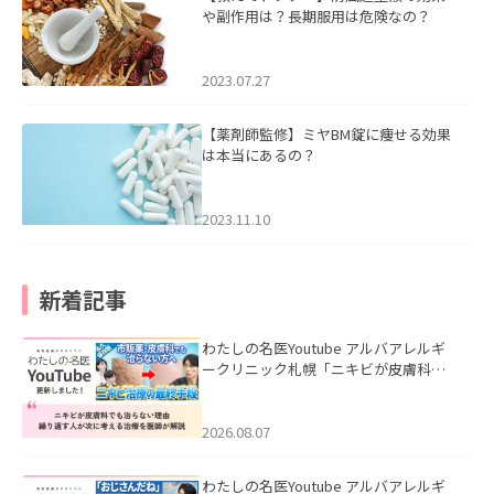
や副作用は？長期服用は危険なの？
2023.07.27
【薬剤師監修】ミヤBM錠に痩せる効果
は本当にあるの？
2023.11.10
新着記事
わたしの名医Youtube アルバアレルギ
ークリニック札幌「ニキビが皮膚科で
も治らない理由｜繰り返す人が次に考
える治療を医師が解説」を公開いたし
ました。
2026.08.07
わたしの名医Youtube アルバアレルギ