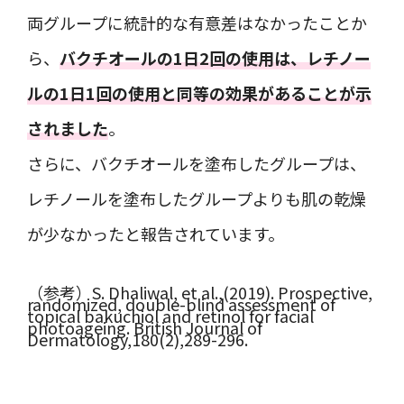
両グループに統計的な有意差はなかったことか
ら、
バクチオールの1日2回の使用は、レチノー
ルの1日1回の使用と同等の効果があることが示
されました
。
さらに、バクチオールを塗布したグループは、
レチノールを塗布したグループよりも肌の乾燥
が少なかったと報告されています。
（参考）S. Dhaliwal, et al.,(2019). Prospective,
randomized, double-blind assessment of
topical bakuchiol and retinol for facial
photoageing. British Journal of
Dermatology,180(2),289-296.