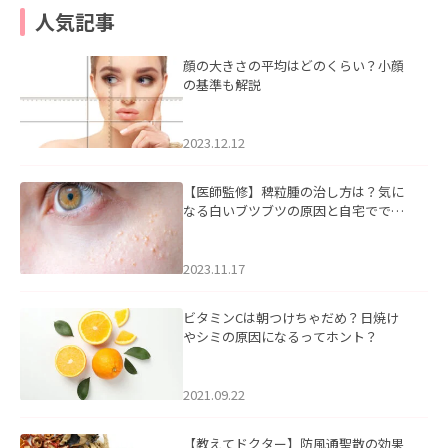
人気記事
顔の大きさの平均はどのくらい？小顔
の基準も解説
2023.12.12
【医師監修】稗粒腫の治し方は？気に
なる白いブツブツの原因と自宅ででき
るケアについて
2023.11.17
ビタミンCは朝つけちゃだめ？日焼け
やシミの原因になるってホント？
2021.09.22
【教えてドクター】防風通聖散の効果