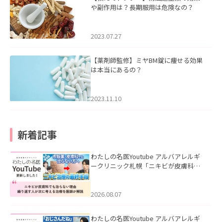
や副作用は？長期服用は危険なの？
2023.07.27
【薬剤師監修】ミヤBM錠に痩せる効果
は本当にあるの？
2023.11.10
新着記事
わたしの名医Youtube アルバアレルギ
ークリニック札幌「ニキビが皮膚科で
も治らない理由｜繰り返す人が次に考
える治療を医師が解説」を公開いたし
ました。
2026.08.07
わたしの名医Youtube アルバアレルギ