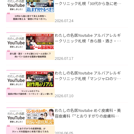
ークリニック札幌「30代から急に老け
て見える男性へ｜医師が教える「最初
にやるべき3つ」」を公開いたしまし
た。
2026.07.24
わたしの名医Youtube アルバアレルギ
ークリニック札幌「赤ら顔・酒さ・ニ
キビ跡にVビームは効く？向いている赤
みを医師が徹底解説」を公開いたしま
した。
2026.07.17
わたしの名医Youtube アルバアレルギ
ークリニック札幌「マンジャロのリア
ル｜医師が明かす副作用・リバウン
ド・正しい使い方」を公開いたしまし
た。
2026.07.10
わたしの名医Youtube めぐ皮膚科・美
容皮膚科「”とおりすがりの皮膚科
医”がスレッズの肌悩みに本気で答えて
みた」を公開いたしました。
2026.06.05