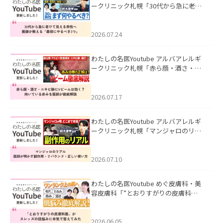
ークリニック札幌「30代から急に老け
て見える男性へ｜医師が教える「最初
にやるべき3つ」」を公開いたしまし
た。
2026.07.24
わたしの名医Youtube アルバアレルギ
ークリニック札幌「赤ら顔・酒さ・ニ
キビ跡にVビームは効く？向いている赤
みを医師が徹底解説」を公開いたしま
した。
2026.07.17
わたしの名医Youtube アルバアレルギ
ークリニック札幌「マンジャロのリア
ル｜医師が明かす副作用・リバウン
ド・正しい使い方」を公開いたしまし
た。
2026.07.10
わたしの名医Youtube めぐ皮膚科・美
容皮膚科「”とおりすがりの皮膚科
医”がスレッズの肌悩みに本気で答えて
みた」を公開いたしました。
2026.06.05