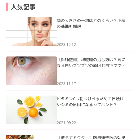
人気記事
顔の大きさの平均はどのくらい？小顔
の基準も解説
2023.12.12
【医師監修】稗粒腫の治し方は？気に
なる白いブツブツの原因と自宅ででき
るケアについて
2023.11.17
ビタミンCは朝つけちゃだめ？日焼け
やシミの原因になるってホント？
2021.09.22
【教えてドクター】防風通聖散の効果