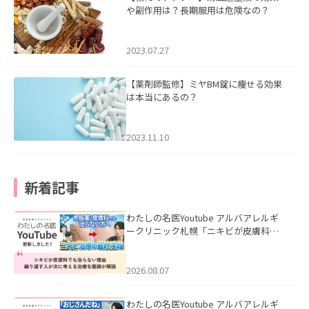
や副作用は？長期服用は危険なの？
2023.07.27
【薬剤師監修】ミヤBM錠に痩せる効果
は本当にあるの？
2023.11.10
新着記事
わたしの名医Youtube アルバアレルギ
ークリニック札幌「ニキビが皮膚科で
も治らない理由｜繰り返す人が次に考
える治療を医師が解説」を公開いたし
ました。
2026.08.07
わたしの名医Youtube アルバアレルギ