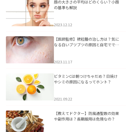
顔の大きさの平均はどのくらい？小顔
の基準も解説
2023.12.12
【医師監修】稗粒腫の治し方は？気に
なる白いブツブツの原因と自宅ででき
るケアについて
2023.11.17
ビタミンCは朝つけちゃだめ？日焼け
やシミの原因になるってホント？
2021.09.22
【教えてドクター】防風通聖散の効果
や副作用は？長期服用は危険なの？