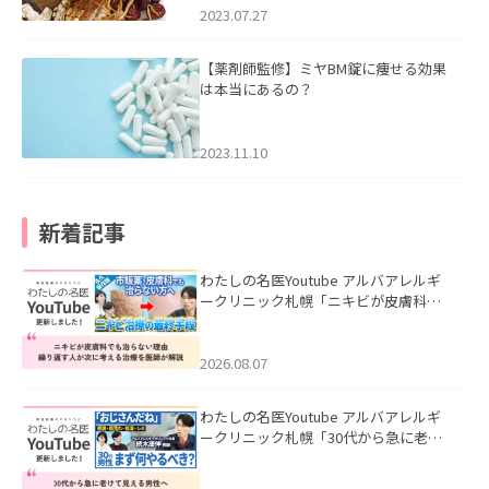
2023.07.27
【薬剤師監修】ミヤBM錠に痩せる効果
は本当にあるの？
2023.11.10
新着記事
わたしの名医Youtube アルバアレルギ
ークリニック札幌「ニキビが皮膚科で
も治らない理由｜繰り返す人が次に考
える治療を医師が解説」を公開いたし
ました。
2026.08.07
わたしの名医Youtube アルバアレルギ
ークリニック札幌「30代から急に老け
て見える男性へ｜医師が教える「最初
にやるべき3つ」」を公開いたしまし