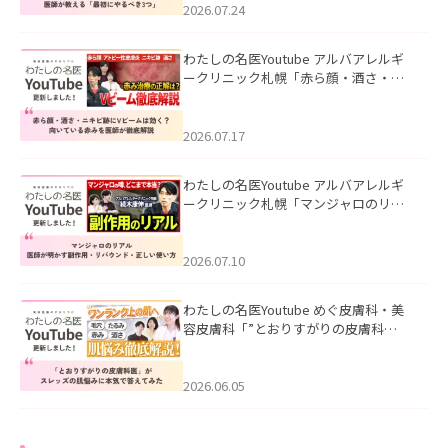
た。
2026.07.24
わたしの名医Youtube アルバアレルギ
ークリニック札幌「赤ら顔・酒さ・ニ
キビ跡にVビームは効く？向いている赤
みを医師が徹底解説」を公開いたしま
した。
2026.07.17
わたしの名医Youtube アルバアレルギ
ークリニック札幌「マンジャロのリア
ル｜医師が明かす副作用・リバウン
ド・正しい使い方」を公開いたしまし
た。
2026.07.10
わたしの名医Youtube めぐ皮膚科・美
容皮膚科「”とおりすがりの皮膚科
医”がスレッズの肌悩みに本気で答えて
みた」を公開いたしました。
2026.06.05