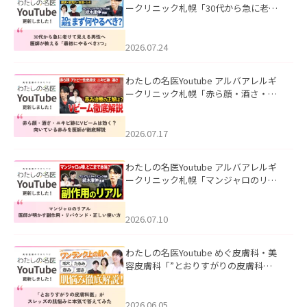
ークリニック札幌「30代から急に老け
て見える男性へ｜医師が教える「最初
にやるべき3つ」」を公開いたしまし
た。
2026.07.24
わたしの名医Youtube アルバアレルギ
ークリニック札幌「赤ら顔・酒さ・ニ
キビ跡にVビームは効く？向いている赤
みを医師が徹底解説」を公開いたしま
した。
2026.07.17
わたしの名医Youtube アルバアレルギ
ークリニック札幌「マンジャロのリア
ル｜医師が明かす副作用・リバウン
ド・正しい使い方」を公開いたしまし
た。
2026.07.10
わたしの名医Youtube めぐ皮膚科・美
容皮膚科「”とおりすがりの皮膚科
医”がスレッズの肌悩みに本気で答えて
みた」を公開いたしました。
2026.06.05