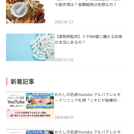
や副作用は？長期服用は危険なの？
2023.07.27
【薬剤師監修】ミヤBM錠に痩せる効果
は本当にあるの？
2023.11.10
新着記事
わたしの名医Youtube アルバアレルギ
ークリニック札幌「ニキビが皮膚科で
も治らない理由｜繰り返す人が次に考
える治療を医師が解説」を公開いたし
ました。
2026.08.07
わたしの名医Youtube アルバアレルギ