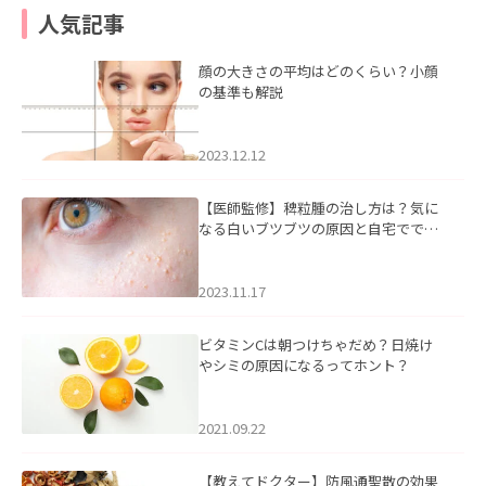
人気記事
顔の大きさの平均はどのくらい？小顔
の基準も解説
2023.12.12
【医師監修】稗粒腫の治し方は？気に
なる白いブツブツの原因と自宅ででき
るケアについて
2023.11.17
ビタミンCは朝つけちゃだめ？日焼け
やシミの原因になるってホント？
2021.09.22
【教えてドクター】防風通聖散の効果