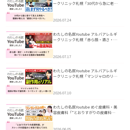
ークリニック札幌「30代から急に老け
て見える男性へ｜医師が教える「最初
にやるべき3つ」」を公開いたしまし
た。
2026.07.24
わたしの名医Youtube アルバアレルギ
ークリニック札幌「赤ら顔・酒さ・ニ
キビ跡にVビームは効く？向いている赤
みを医師が徹底解説」を公開いたしま
した。
2026.07.17
わたしの名医Youtube アルバアレルギ
ークリニック札幌「マンジャロのリア
ル｜医師が明かす副作用・リバウン
ド・正しい使い方」を公開いたしまし
た。
2026.07.10
わたしの名医Youtube めぐ皮膚科・美
容皮膚科「”とおりすがりの皮膚科
医”がスレッズの肌悩みに本気で答えて
みた」を公開いたしました。
2026.06.05