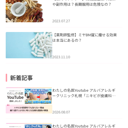
や副作用は？長期服用は危険なの？
2023.07.27
【薬剤師監修】ミヤBM錠に痩せる効果
は本当にあるの？
2023.11.10
新着記事
わたしの名医Youtube アルバアレルギ
ークリニック札幌「ニキビが皮膚科で
も治らない理由｜繰り返す人が次に考
える治療を医師が解説」を公開いたし
ました。
2026.08.07
わたしの名医Youtube アルバアレルギ