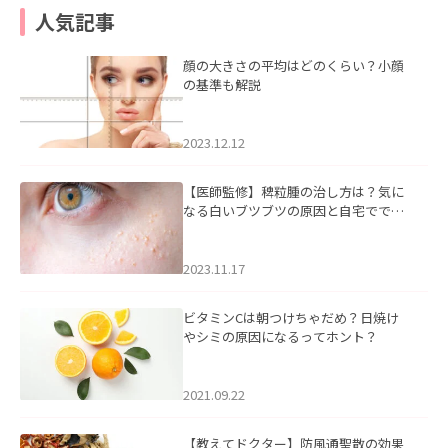
人気記事
顔の大きさの平均はどのくらい？小顔
の基準も解説
2023.12.12
【医師監修】稗粒腫の治し方は？気に
なる白いブツブツの原因と自宅ででき
るケアについて
2023.11.17
ビタミンCは朝つけちゃだめ？日焼け
やシミの原因になるってホント？
2021.09.22
【教えてドクター】防風通聖散の効果