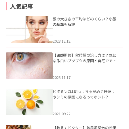
人気記事
顔の大きさの平均はどのくらい？小顔
の基準も解説
2023.12.12
【医師監修】稗粒腫の治し方は？気に
なる白いブツブツの原因と自宅ででき
るケアについて
2023.11.17
ビタミンCは朝つけちゃだめ？日焼け
やシミの原因になるってホント？
2021.09.22
【教えてドクター】防風通聖散の効果