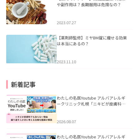
や副作用は？長期服用は危険なの？
2023.07.27
【薬剤師監修】ミヤBM錠に痩せる効果
は本当にあるの？
2023.11.10
新着記事
わたしの名医Youtube アルバアレルギ
ークリニック札幌「ニキビが皮膚科で
も治らない理由｜繰り返す人が次に考
える治療を医師が解説」を公開いたし
ました。
2026.08.07
わたしの名医Youtube アルバアレルギ