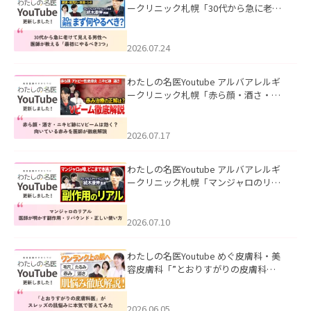
ークリニック札幌「30代から急に老け
て見える男性へ｜医師が教える「最初
にやるべき3つ」」を公開いたしまし
た。
2026.07.24
わたしの名医Youtube アルバアレルギ
ークリニック札幌「赤ら顔・酒さ・ニ
キビ跡にVビームは効く？向いている赤
みを医師が徹底解説」を公開いたしま
した。
2026.07.17
わたしの名医Youtube アルバアレルギ
ークリニック札幌「マンジャロのリア
ル｜医師が明かす副作用・リバウン
ド・正しい使い方」を公開いたしまし
た。
2026.07.10
わたしの名医Youtube めぐ皮膚科・美
容皮膚科「”とおりすがりの皮膚科
医”がスレッズの肌悩みに本気で答えて
みた」を公開いたしました。
2026.06.05