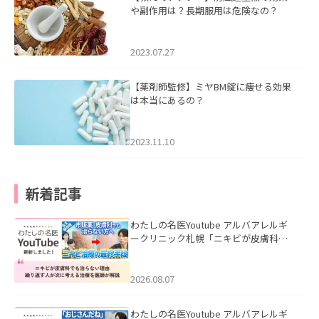
や副作用は？長期服用は危険なの？
2023.07.27
【薬剤師監修】ミヤBM錠に痩せる効果
は本当にあるの？
2023.11.10
新着記事
わたしの名医Youtube アルバアレルギ
ークリニック札幌「ニキビが皮膚科で
も治らない理由｜繰り返す人が次に考
える治療を医師が解説」を公開いたし
ました。
2026.08.07
わたしの名医Youtube アルバアレルギ