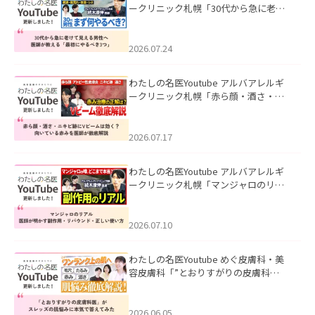
ークリニック札幌「30代から急に老け
て見える男性へ｜医師が教える「最初
にやるべき3つ」」を公開いたしまし
た。
2026.07.24
わたしの名医Youtube アルバアレルギ
ークリニック札幌「赤ら顔・酒さ・ニ
キビ跡にVビームは効く？向いている赤
みを医師が徹底解説」を公開いたしま
した。
2026.07.17
わたしの名医Youtube アルバアレルギ
ークリニック札幌「マンジャロのリア
ル｜医師が明かす副作用・リバウン
ド・正しい使い方」を公開いたしまし
た。
2026.07.10
わたしの名医Youtube めぐ皮膚科・美
容皮膚科「”とおりすがりの皮膚科
医”がスレッズの肌悩みに本気で答えて
みた」を公開いたしました。
2026.06.05