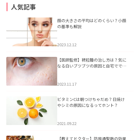
人気記事
顔の大きさの平均はどのくらい？小顔
の基準も解説
2023.12.12
【医師監修】稗粒腫の治し方は？気に
なる白いブツブツの原因と自宅ででき
るケアについて
2023.11.17
ビタミンCは朝つけちゃだめ？日焼け
やシミの原因になるってホント？
2021.09.22
【教えてドクター】防風通聖散の効果