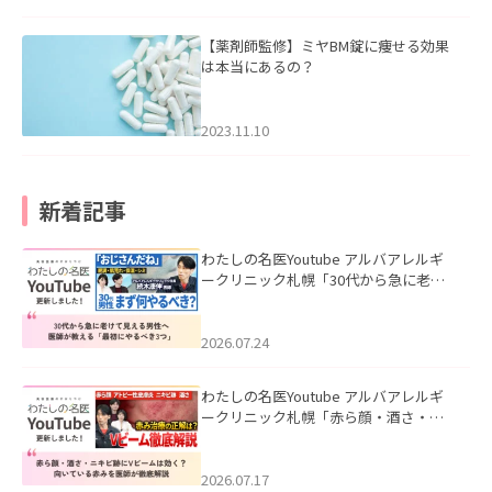
【薬剤師監修】ミヤBM錠に痩せる効果
は本当にあるの？
2023.11.10
新着記事
わたしの名医Youtube アルバアレルギ
ークリニック札幌「30代から急に老け
て見える男性へ｜医師が教える「最初
にやるべき3つ」」を公開いたしまし
た。
2026.07.24
わたしの名医Youtube アルバアレルギ
ークリニック札幌「赤ら顔・酒さ・ニ
キビ跡にVビームは効く？向いている赤
みを医師が徹底解説」を公開いたしま
した。
2026.07.17