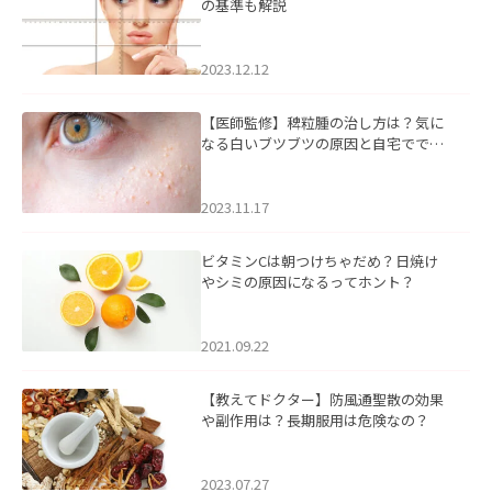
の基準も解説
2023.12.12
【医師監修】稗粒腫の治し方は？気に
なる白いブツブツの原因と自宅ででき
るケアについて
2023.11.17
ビタミンCは朝つけちゃだめ？日焼け
やシミの原因になるってホント？
2021.09.22
【教えてドクター】防風通聖散の効果
や副作用は？長期服用は危険なの？
2023.07.27