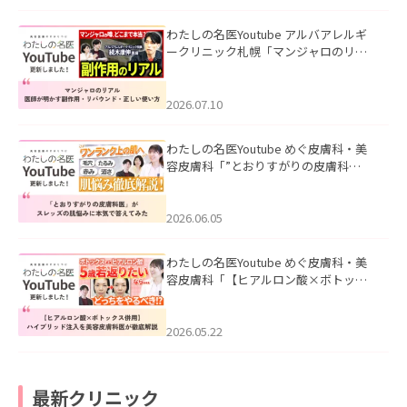
わたしの名医Youtube アルバアレルギ
ークリニック札幌「マンジャロのリア
ル｜医師が明かす副作用・リバウン
ド・正しい使い方」を公開いたしまし
た。
2026.07.10
わたしの名医Youtube めぐ皮膚科・美
容皮膚科「”とおりすがりの皮膚科
医”がスレッズの肌悩みに本気で答えて
みた」を公開いたしました。
2026.06.05
わたしの名医Youtube めぐ皮膚科・美
容皮膚科「【ヒアルロン酸×ボトック
ス併用】ハイブリッド注入を美容皮膚
科医が徹底解説」を公開いたしまし
た。
2026.05.22
最新クリニック