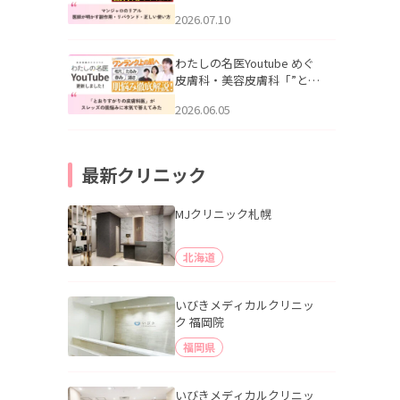
幌「マンジャロのリアル｜
2026.07.10
医師が明かす副作用・リバ
ウンド・正しい使い方」を
公開いたしました。
わたしの名医Youtube めぐ
皮膚科・美容皮膚科「”とお
りすがりの皮膚科医”がスレ
2026.06.05
ッズの肌悩みに本気で答え
てみた」を公開いたしまし
た。
最新クリニック
MJクリニック札幌
北海道
いびきメディカルクリニッ
ク 福岡院
福岡県
いびきメディカルクリニッ