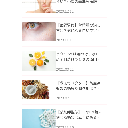
らい？小顔の基準も解説
2023.12.12
【医師監修】稗粒腫の治し
方は？気になる白いブツブ
ツの原因と自宅でできるケ
2023.11.17
アについて
ビタミンCは朝つけちゃだ
め？日焼けやシミの原因に
なるってホント？
2021.09.22
【教えてドクター】防風通
聖散の効果や副作用は？長
期服用は危険なの？
2023.07.27
【薬剤師監修】ミヤBM錠に
痩せる効果は本当にある
の？
2023.11.10