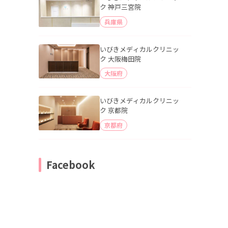
ク 神戸三宮院
兵庫県
いびきメディカルクリニッ
ク 大阪梅田院
大阪府
いびきメディカルクリニッ
ク 京都院
京都府
Facebook