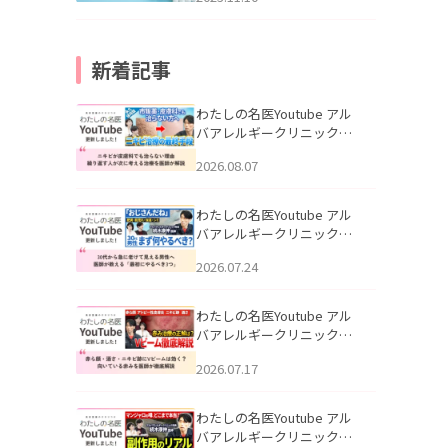
新着記事
わたしの名医Youtube アル
バアレルギークリニック札
幌「ニキビが皮膚科でも治
2026.08.07
らない理由｜繰り返す人が
次に考える治療を医師が解
説」を公開いたしました。
わたしの名医Youtube アル
バアレルギークリニック札
幌「30代から急に老けて見
2026.07.24
える男性へ｜医師が教える
「最初にやるべき3つ」」を
公開いたしました。
わたしの名医Youtube アル
バアレルギークリニック札
幌「赤ら顔・酒さ・ニキビ
2026.07.17
跡にVビームは効く？向いて
いる赤みを医師が徹底解
説」を公開いたしました。
わたしの名医Youtube アル
バアレルギークリニック札