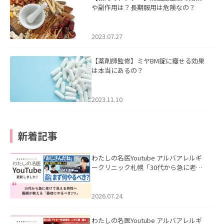
や副作用は？長期服用は危険なの？
2023.07.27
【薬剤師監修】ミヤBM錠に痩せる効果
は本当にあるの？
2023.11.10
新着記事
わたしの名医Youtube アルバアレルギ
ークリニック札幌「30代から急に老け
て見える男性へ｜医師が教える「最初
にやるべき3つ」」を公開いたしまし
た。
2026.07.24
わたしの名医Youtube アルバアレルギ