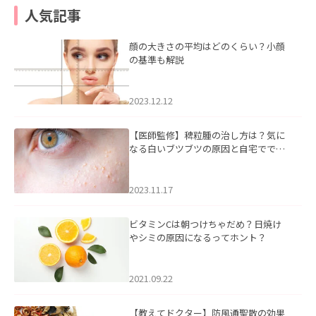
人気記事
顔の大きさの平均はどのくらい？小顔
の基準も解説
2023.12.12
【医師監修】稗粒腫の治し方は？気に
なる白いブツブツの原因と自宅ででき
るケアについて
2023.11.17
ビタミンCは朝つけちゃだめ？日焼け
やシミの原因になるってホント？
2021.09.22
【教えてドクター】防風通聖散の効果