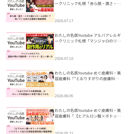
ークリニック札幌「赤ら顔・酒さ・ニ
キビ跡にVビームは効く？向いている赤
みを医師が徹底解説」を公開いたしま
した。
2026.07.17
わたしの名医Youtube アルバアレルギ
ークリニック札幌「マンジャロのリア
ル｜医師が明かす副作用・リバウン
ド・正しい使い方」を公開いたしまし
た。
2026.07.10
わたしの名医Youtube めぐ皮膚科・美
容皮膚科「”とおりすがりの皮膚科
医”がスレッズの肌悩みに本気で答えて
みた」を公開いたしました。
2026.06.05
わたしの名医Youtube めぐ皮膚科・美
容皮膚科「【ヒアルロン酸×ボトック
ス併用】ハイブリッド注入を美容皮膚
科医が徹底解説」を公開いたしまし
た。
2026.05.22