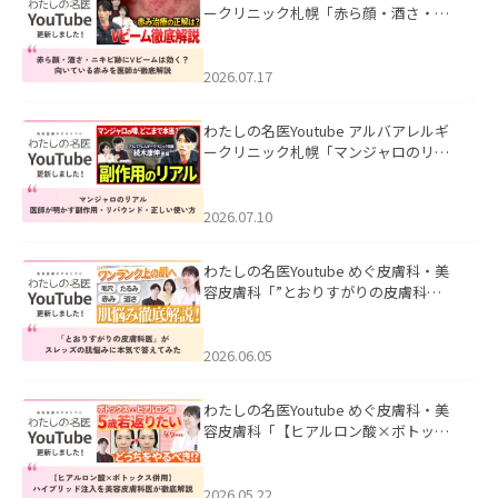
ークリニック札幌「赤ら顔・酒さ・ニ
キビ跡にVビームは効く？向いている赤
みを医師が徹底解説」を公開いたしま
した。
2026.07.17
わたしの名医Youtube アルバアレルギ
ークリニック札幌「マンジャロのリア
ル｜医師が明かす副作用・リバウン
ド・正しい使い方」を公開いたしまし
た。
2026.07.10
わたしの名医Youtube めぐ皮膚科・美
容皮膚科「”とおりすがりの皮膚科
医”がスレッズの肌悩みに本気で答えて
みた」を公開いたしました。
2026.06.05
わたしの名医Youtube めぐ皮膚科・美
容皮膚科「【ヒアルロン酸×ボトック
ス併用】ハイブリッド注入を美容皮膚
科医が徹底解説」を公開いたしまし
た。
2026.05.22