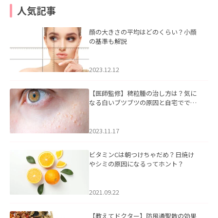
人気記事
顔の大きさの平均はどのくらい？小顔
の基準も解説
2023.12.12
【医師監修】稗粒腫の治し方は？気に
なる白いブツブツの原因と自宅ででき
るケアについて
2023.11.17
ビタミンCは朝つけちゃだめ？日焼け
やシミの原因になるってホント？
2021.09.22
【教えてドクター】防風通聖散の効果