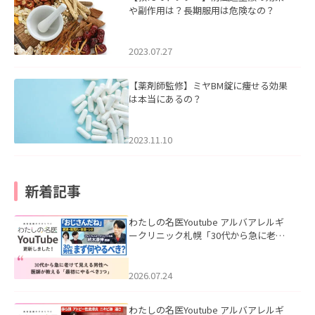
や副作用は？長期服用は危険なの？
2023.07.27
【薬剤師監修】ミヤBM錠に痩せる効果
は本当にあるの？
2023.11.10
新着記事
わたしの名医Youtube アルバアレルギ
ークリニック札幌「30代から急に老け
て見える男性へ｜医師が教える「最初
にやるべき3つ」」を公開いたしまし
た。
2026.07.24
わたしの名医Youtube アルバアレルギ