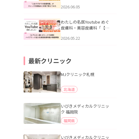
りすがりの皮膚科医”がスレ
2026.06.05
ッズの肌悩みに本気で答え
てみた」を公開いたしまし
た。
わたしの名医Youtube めぐ
皮膚科・美容皮膚科「【ヒ
アルロン酸×ボトックス併
2026.05.22
用】ハイブリッド注入を美
容皮膚科医が徹底解説」を
公開いたしました。
最新クリニック
MJクリニック札幌
北海道
いびきメディカルクリニッ
ク 福岡院
福岡県
いびきメディカルクリニッ