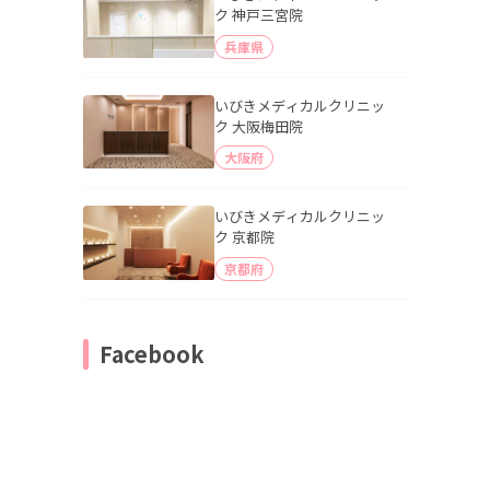
ク 神戸三宮院
兵庫県
いびきメディカルクリニッ
ク 大阪梅田院
大阪府
いびきメディカルクリニッ
ク 京都院
京都府
Facebook