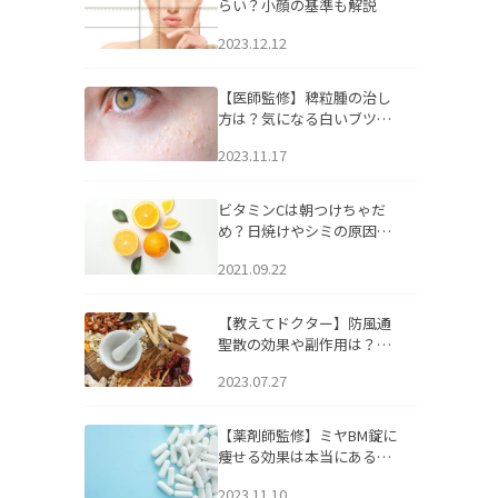
らい？小顔の基準も解説
2023.12.12
【医師監修】稗粒腫の治し
方は？気になる白いブツブ
ツの原因と自宅でできるケ
2023.11.17
アについて
ビタミンCは朝つけちゃだ
め？日焼けやシミの原因に
なるってホント？
2021.09.22
【教えてドクター】防風通
聖散の効果や副作用は？長
期服用は危険なの？
2023.07.27
【薬剤師監修】ミヤBM錠に
痩せる効果は本当にある
の？
2023.11.10