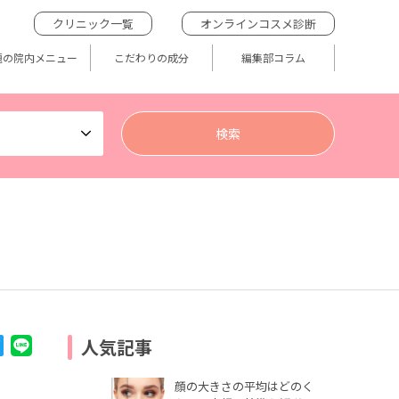
クリニック一覧
オンラインコスメ診断
題の院内メニュー
こだわりの成分
編集部コラム
人気記事
顔の大きさの平均はどのく