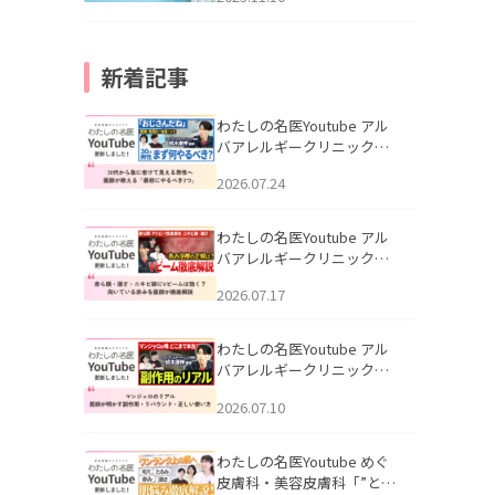
新着記事
わたしの名医Youtube アル
バアレルギークリニック札
幌「30代から急に老けて見
2026.07.24
える男性へ｜医師が教える
「最初にやるべき3つ」」を
公開いたしました。
わたしの名医Youtube アル
バアレルギークリニック札
幌「赤ら顔・酒さ・ニキビ
2026.07.17
跡にVビームは効く？向いて
いる赤みを医師が徹底解
説」を公開いたしました。
わたしの名医Youtube アル
バアレルギークリニック札
幌「マンジャロのリアル｜
2026.07.10
医師が明かす副作用・リバ
ウンド・正しい使い方」を
公開いたしました。
わたしの名医Youtube めぐ
皮膚科・美容皮膚科「”とお