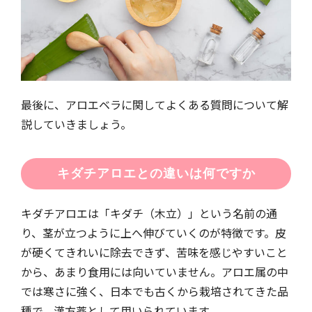
最後に、アロエベラに関してよくある質問について解
説していきましょう。
キダチアロエとの違いは何ですか
キダチアロエは「キダチ（木立）」という名前の通
り、茎が立つように上へ伸びていくのが特徴です。皮
が硬くてきれいに除去できず、苦味を感じやすいこと
から、あまり食用には向いていません。アロエ属の中
では寒さに強く、日本でも古くから栽培されてきた品
種で、漢方薬として用いられています。