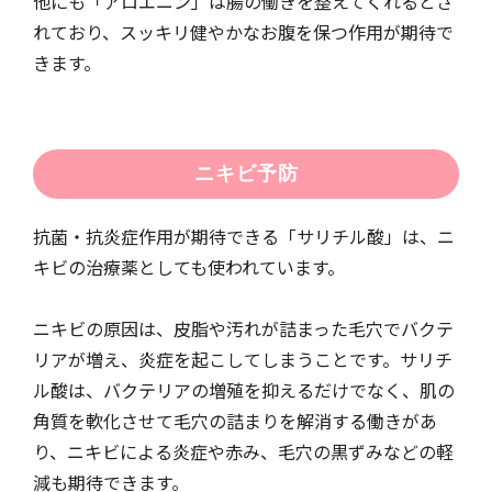
他にも「アロエニン」は腸の働きを整えてくれるとさ
れており、スッキリ健やかなお腹を保つ作用が期待で
きます。
ニキビ予防
抗菌・抗炎症作用が期待できる「サリチル酸」は、ニ
キビの治療薬としても使われています。
ニキビの原因は、皮脂や汚れが詰まった毛穴でバクテ
リアが増え、炎症を起こしてしまうことです。サリチ
ル酸は、バクテリアの増殖を抑えるだけでなく、肌の
角質を軟化させて毛穴の詰まりを解消する働きがあ
り、ニキビによる炎症や赤み、毛穴の黒ずみなどの軽
減も期待できます。