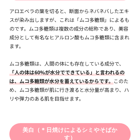
アロエベラの葉を切ると、断面からネバネバしたエキ
スが染み出しますが、これは「ムコ多糖類」によるも
のです。ムコ多糖類は複数の成分の総称であり、美容
成分として有名なヒアルロン酸もムコ多糖類に含まれ
ます。
ムコ多糖類は、人間の体にも存在している成分で、
「人の体は60%が水分でできている」と言われるの
は、ムコ多糖類が水分を蓄えているからです。
このた
め、ムコ多糖類が肌に行き渡ると水分量が高まり、ハ
リや弾力のある肌を目指せます。
美白（＊日焼けによるシミやそばか
す）