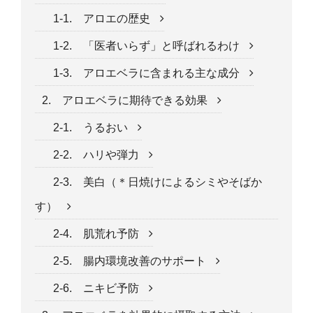
1-1. アロエの歴史
1-2. 「医者いらず」と呼ばれるわけ
1-3. アロエベラに含まれる主な成分
2. アロエベラに期待できる効果
2-1. うるおい
2-2. ハリや弾力
2-3. 美白（＊日焼けによるシミやそばか
す）
2-4. 肌荒れ予防
2-5. 腸内環境改善のサポート
2-6. ニキビ予防