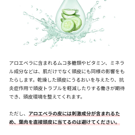
アロエベラに含まれるムコ多糖類やビタミン、ミネラ
ル成分などは、肌だけでなく頭皮にも同様の影響をも
たらします。乾燥した頭皮にうるおいを与えたり、抗
炎症作用で頭皮トラブルを軽減したりする働きが期待
でき、頭皮環境を整えてくれます。
ただし、
アロエベラの皮には刺激成分が含まれるた
め、葉肉を直接頭皮に当てるのは避けてください。