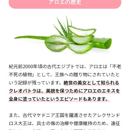
アロエの歴史
紀元前2000年頃の古代エジプトでは、アロエは「不老
不死の植物」として、王族への贈り物にされていたと
いう記録が残っています。
絶世の美女として知られる
クレオパトラは、美貌を保つためにアロエのエキスを
全身に塗っていたというエピソードもあります。
また、古代マケドニア王国を躍進させたアレクサンド
ロス大王は、兵士の傷の治療や健康維持のため、遠征