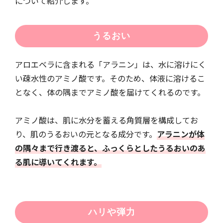
について紹介します。
うるおい
アロエベラに含まれる「アラニン」は、水に溶けにく
い疎水性のアミノ酸です。そのため、体液に溶けるこ
となく、体の隅までアミノ酸を届けてくれるのです。
アミノ酸は、肌に水分を蓄える角質層を構成してお
り、肌のうるおいの元となる成分です。
アラニンが体
の隅々まで行き渡ると、ふっくらとしたうるおいのあ
る肌に導いてくれます。
ハリや弾力