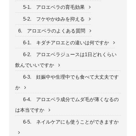
5-1. アロエベラの育毛効果
5-2. フケやかゆみを抑える
6. アロエベラのよくある質問
6-1. キダチアロエとの違いは何ですか
6-2. アロエベラジュースは1日どれくらい
飲んでいいですか
6-3. 妊娠中や生理中でも食べて大丈夫です
か
6-4. アロエベラ成分でムダ毛が薄くなるの
は本当ですか
6-5. ネイルケアにも使うことができますか