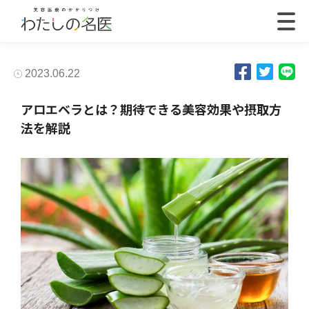
2023.06.22
アロエベラとは？期待できる美容効果や摂取方
法を解説