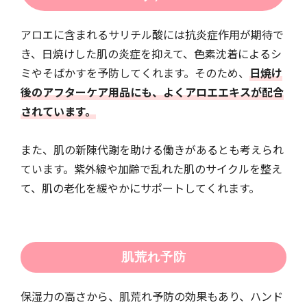
アロエに含まれるサリチル酸には抗炎症作用が期待で
き、日焼けした肌の炎症を抑えて、色素沈着によるシ
ミやそばかすを予防してくれます。そのため、
日焼け
後のアフターケア用品にも、よくアロエエキスが配合
されています。
また、肌の新陳代謝を助ける働きがあるとも考えられ
ています。紫外線や加齢で乱れた肌のサイクルを整え
て、肌の老化を緩やかにサポートしてくれます。
肌荒れ予防
保湿力の高さから、肌荒れ予防の効果もあり、ハンド