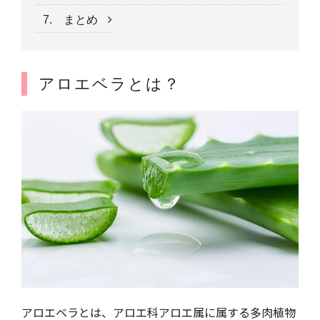
7. まとめ
アロエベラとは？
アロエベラとは、アロエ科アロエ属に属する多肉植物