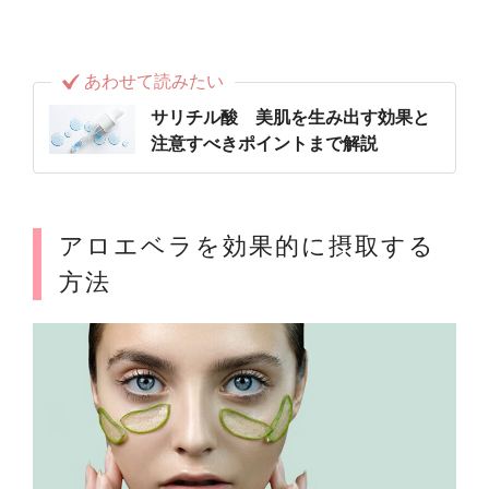
あわせて読みたい
サリチル酸 美肌を生み出す効果と
注意すべきポイントまで解説
アロエベラを効果的に摂取する
方法