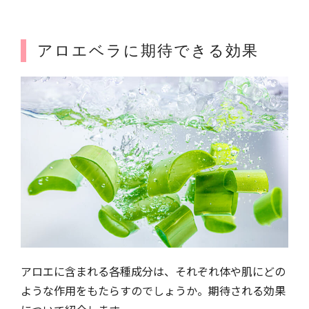
アロエベラに期待できる効果
アロエに含まれる各種成分は、それぞれ体や肌にどの
ような作用をもたらすのでしょうか。期待される効果