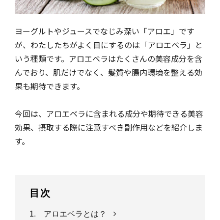
ヨーグルトやジュースでなじみ深い「アロエ」です
が、わたしたちがよく目にするのは「アロエベラ」と
いう種類です。アロエベラはたくさんの美容成分を含
んでおり、肌だけでなく、髪質や腸内環境を整える効
果も期待できます。
今回は、アロエベラに含まれる成分や期待できる美容
効果、摂取する際に注意すべき副作用などを紹介しま
す。
目次
1. アロエベラとは？