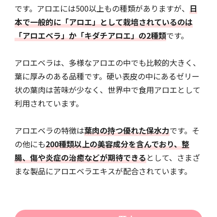
です。アロエには500以上もの種類がありますが、
日
本で一般的に「アロエ」として栽培されているのは
「アロエベラ」か「キダチアロエ」の2種類
です。
アロエベラは、多様なアロエの中でも比較的大きく、
葉に厚みのある品種です。硬い表皮の中にあるゼリー
状の葉肉は苦味が少なく、世界中で食用アロエとして
利用されています。
アロエベラの特徴は
葉肉の持つ優れた保水力
です。そ
の他にも
200種類以上の美容成分を含んでおり、整
腸、傷や炎症の治癒などが期待できる
として、さまざ
まな製品にアロエベラエキスが配合されています。