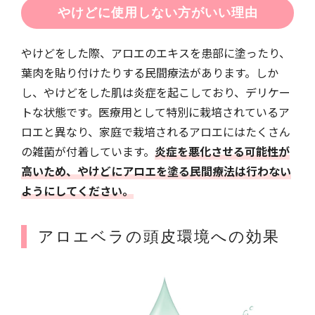
やけどに使用しない方がいい理由
やけどをした際、アロエのエキスを患部に塗ったり、
葉肉を貼り付けたりする民間療法があります。しか
し、やけどをした肌は炎症を起こしており、デリケー
トな状態です。医療用として特別に栽培されているア
ロエと異なり、家庭で栽培されるアロエにはたくさん
の雑菌が付着しています。
炎症を悪化させる可能性が
高いため、やけどにアロエを塗る民間療法は行わない
ようにしてください。
アロエベラの頭皮環境への効果