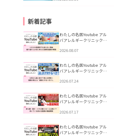
新着記事
わたしの名医Youtube アル
バアレルギークリニック札
幌「ニキビが皮膚科でも治
2026.08.07
らない理由｜繰り返す人が
次に考える治療を医師が解
説」を公開いたしました。
わたしの名医Youtube アル
バアレルギークリニック札
幌「30代から急に老けて見
2026.07.24
える男性へ｜医師が教える
「最初にやるべき3つ」」を
公開いたしました。
わたしの名医Youtube アル
バアレルギークリニック札
幌「赤ら顔・酒さ・ニキビ
2026.07.17
跡にVビームは効く？向いて
いる赤みを医師が徹底解
説」を公開いたしました。
わたしの名医Youtube アル
バアレルギークリニック札