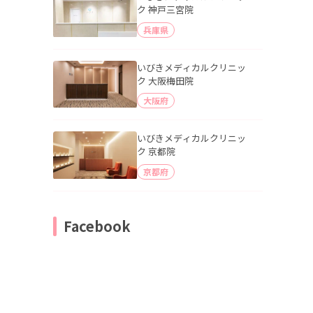
ク 神戸三宮院
兵庫県
いびきメディカルクリニッ
ク 大阪梅田院
大阪府
いびきメディカルクリニッ
ク 京都院
京都府
Facebook