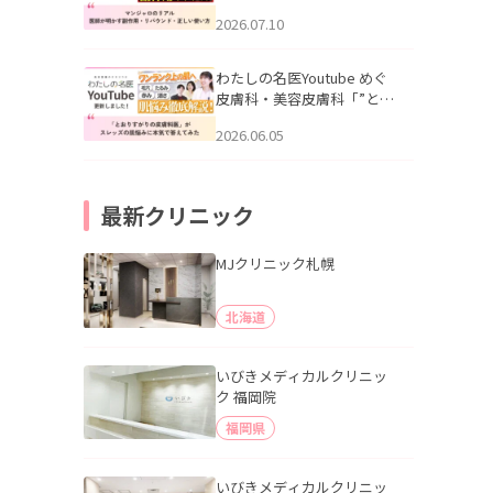
幌「マンジャロのリアル｜
2026.07.10
医師が明かす副作用・リバ
ウンド・正しい使い方」を
公開いたしました。
わたしの名医Youtube めぐ
皮膚科・美容皮膚科「”とお
りすがりの皮膚科医”がスレ
2026.06.05
ッズの肌悩みに本気で答え
てみた」を公開いたしまし
た。
最新クリニック
MJクリニック札幌
北海道
いびきメディカルクリニッ
ク 福岡院
福岡県
いびきメディカルクリニッ