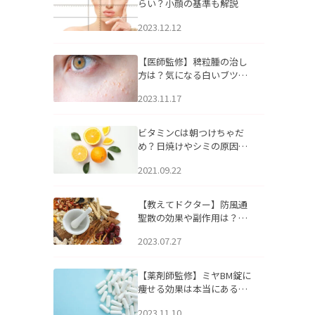
らい？小顔の基準も解説
2023.12.12
【医師監修】稗粒腫の治し
方は？気になる白いブツブ
ツの原因と自宅でできるケ
2023.11.17
アについて
ビタミンCは朝つけちゃだ
め？日焼けやシミの原因に
なるってホント？
2021.09.22
【教えてドクター】防風通
聖散の効果や副作用は？長
期服用は危険なの？
2023.07.27
【薬剤師監修】ミヤBM錠に
痩せる効果は本当にある
の？
2023.11.10