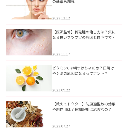
の基準も解説
2023.12.12
【医師監修】稗粒腫の治し方は？気に
なる白いブツブツの原因と自宅ででき
るケアについて
2023.11.17
ビタミンCは朝つけちゃだめ？日焼け
やシミの原因になるってホント？
2021.09.22
【教えてドクター】防風通聖散の効果
や副作用は？長期服用は危険なの？
2023.07.27