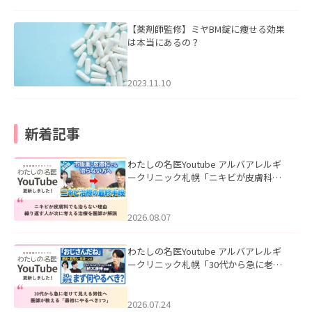
【薬剤師監修】ミヤBM錠に痩せる効果
は本当にあるの？
2023.11.10
新着記事
わたしの名医Youtube アルバアレルギ
ークリニック札幌「ニキビが皮膚科で
も治らない理由｜繰り返す人が次に考
える治療を医師が解説」を公開いたし
ました。
2026.08.07
わたしの名医Youtube アルバアレルギ
ークリニック札幌「30代から急に老け
て見える男性へ｜医師が教える「最初
にやるべき3つ」」を公開いたしまし
た。
2026.07.24