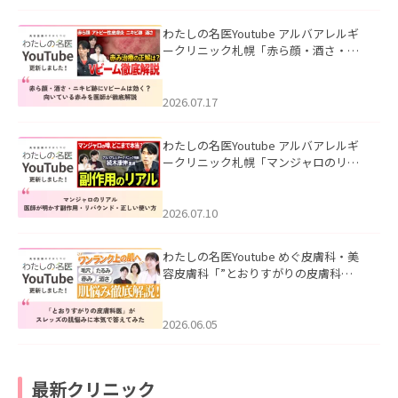
わたしの名医Youtube アルバアレルギ
ークリニック札幌「赤ら顔・酒さ・ニ
キビ跡にVビームは効く？向いている赤
みを医師が徹底解説」を公開いたしま
した。
2026.07.17
わたしの名医Youtube アルバアレルギ
ークリニック札幌「マンジャロのリア
ル｜医師が明かす副作用・リバウン
ド・正しい使い方」を公開いたしまし
た。
2026.07.10
わたしの名医Youtube めぐ皮膚科・美
容皮膚科「”とおりすがりの皮膚科
医”がスレッズの肌悩みに本気で答えて
みた」を公開いたしました。
2026.06.05
最新クリニック