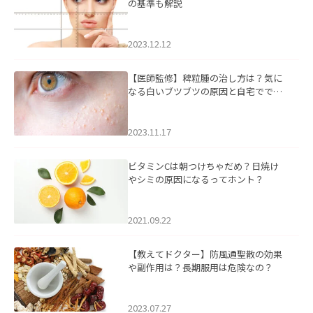
の基準も解説
2023.12.12
【医師監修】稗粒腫の治し方は？気に
なる白いブツブツの原因と自宅ででき
るケアについて
2023.11.17
ビタミンCは朝つけちゃだめ？日焼け
やシミの原因になるってホント？
2021.09.22
【教えてドクター】防風通聖散の効果
や副作用は？長期服用は危険なの？
2023.07.27