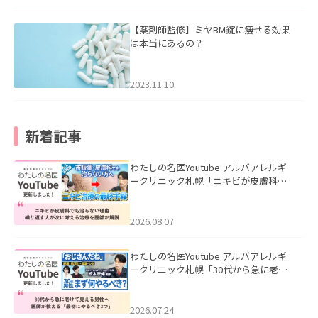
【薬剤師監修】ミヤBM錠に痩せる効果
は本当にあるの？
2023.11.10
新着記事
わたしの名医Youtube アルバアレルギ
ークリニック札幌「ニキビが皮膚科で
も治らない理由｜繰り返す人が次に考
える治療を医師が解説」を公開いたし
ました。
2026.08.07
わたしの名医Youtube アルバアレルギ
ークリニック札幌「30代から急に老け
て見える男性へ｜医師が教える「最初
にやるべき3つ」」を公開いたしまし
た。
2026.07.24