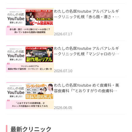
わたしの名医Youtube アルバアレルギ
ークリニック札幌「赤ら顔・酒さ・ニ
キビ跡にVビームは効く？向いている赤
みを医師が徹底解説」を公開いたしま
した。
2026.07.17
わたしの名医Youtube アルバアレルギ
ークリニック札幌「マンジャロのリア
ル｜医師が明かす副作用・リバウン
ド・正しい使い方」を公開いたしまし
た。
2026.07.10
わたしの名医Youtube めぐ皮膚科・美
容皮膚科「”とおりすがりの皮膚科
医”がスレッズの肌悩みに本気で答えて
みた」を公開いたしました。
2026.06.05
最新クリニック