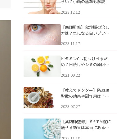
らい？小顔の基準も解説
2023.12.12
【医師監修】稗粒腫の治し
方は？気になる白いブツブ
ツの原因と自宅でできるケ
2023.11.17
アについて
ビタミンCは朝つけちゃだ
め？日焼けやシミの原因に
なるってホント？
2021.09.22
【教えてドクター】防風通
聖散の効果や副作用は？長
期服用は危険なの？
2023.07.27
【薬剤師監修】ミヤBM錠に
痩せる効果は本当にある
の？
2023.11.10