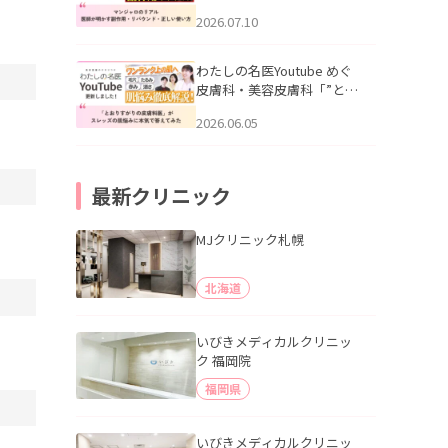
幌「マンジャロのリアル｜
2026.07.10
医師が明かす副作用・リバ
ウンド・正しい使い方」を
公開いたしました。
わたしの名医Youtube めぐ
皮膚科・美容皮膚科「”とお
りすがりの皮膚科医”がスレ
2026.06.05
ッズの肌悩みに本気で答え
てみた」を公開いたしまし
た。
最新クリニック
MJクリニック札幌
北海道
いびきメディカルクリニッ
ク 福岡院
福岡県
いびきメディカルクリニッ