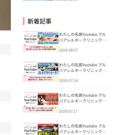
新着記事
わたしの名医Youtube アル
バアレルギークリニック札
幌「ニキビが皮膚科でも治
2026.08.07
らない理由｜繰り返す人が
次に考える治療を医師が解
説」を公開いたしました。
わたしの名医Youtube アル
バアレルギークリニック札
幌「30代から急に老けて見
2026.07.24
える男性へ｜医師が教える
「最初にやるべき3つ」」を
公開いたしました。
わたしの名医Youtube アル
バアレルギークリニック札
幌「赤ら顔・酒さ・ニキビ
2026.07.17
跡にVビームは効く？向いて
いる赤みを医師が徹底解
説」を公開いたしました。
わたしの名医Youtube アル
バアレルギークリニック札