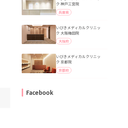
ク 神戸三宮院
兵庫県
いびきメディカルクリニッ
ク 大阪梅田院
大阪府
いびきメディカルクリニッ
ク 京都院
京都府
Facebook