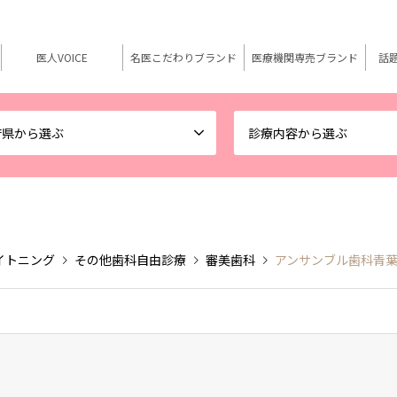
医人VOICE
名医こだわりブランド
医療機関専売ブランド
話
府県から選ぶ
診療内容から選ぶ
イトニング
その他歯科自由診療
審美歯科
アンサンブル歯科青