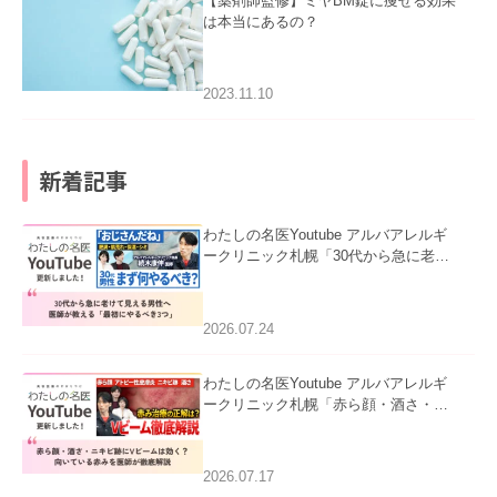
【薬剤師監修】ミヤBM錠に痩せる効果
は本当にあるの？
2023.11.10
新着記事
わたしの名医Youtube アルバアレルギ
ークリニック札幌「30代から急に老け
て見える男性へ｜医師が教える「最初
にやるべき3つ」」を公開いたしまし
た。
2026.07.24
わたしの名医Youtube アルバアレルギ
ークリニック札幌「赤ら顔・酒さ・ニ
キビ跡にVビームは効く？向いている
赤みを医師が徹底解説」を公開いたし
ました。
2026.07.17