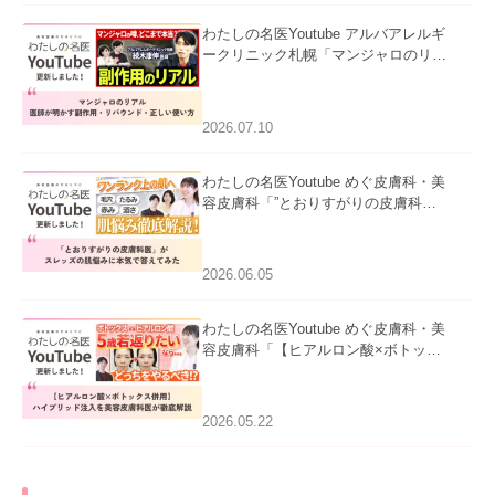
わたしの名医Youtube アルバアレルギ
ークリニック札幌「マンジャロのリア
ル｜医師が明かす副作用・リバウン
ド・正しい使い方」を公開いたしまし
た。
2026.07.10
わたしの名医Youtube めぐ皮膚科・美
容皮膚科「”とおりすがりの皮膚科
医”がスレッズの肌悩みに本気で答えて
みた」を公開いたしました。
2026.06.05
わたしの名医Youtube めぐ皮膚科・美
容皮膚科「【ヒアルロン酸×ボトック
ス併用】ハイブリッド注入を美容皮膚
科医が徹底解説」を公開いたしまし
た。
2026.05.22