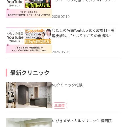
ル｜医師が明かす副作用・リバウン
ド・正しい使い方」を公開いたしまし
た。
2026.07.10
わたしの名医Youtube めぐ皮膚科・美
容皮膚科「”とおりすがりの皮膚科
医”がスレッズの肌悩みに本気で答えて
みた」を公開いたしました。
2026.06.05
最新クリニック
MJクリニック札幌
北海道
いびきメディカルクリニック 福岡院