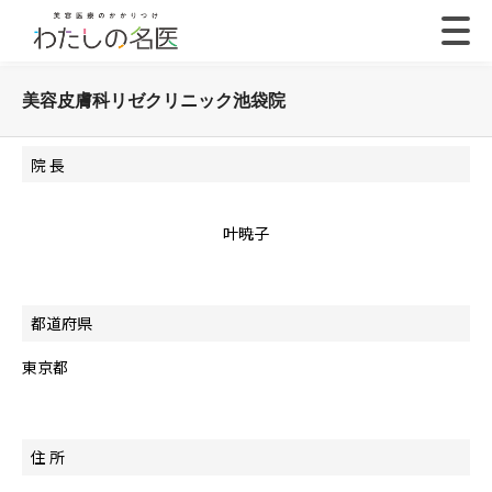
美容皮膚科リゼクリニック池袋院
院 長
叶暁子
都道府県
東京都
住 所