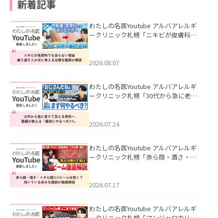
新着記事
わたしの名医Youtube アルバアレルギ
ークリニック札幌「ニキビが皮膚科で
も治らない理由｜繰り返す人が次に考
える治療を医師が解説」を公開いたし
ました。
2026.08.07
わたしの名医Youtube アルバアレルギ
ークリニック札幌「30代から急に老け
て見える男性へ｜医師が教える「最初
にやるべき3つ」」を公開いたしまし
た。
2026.07.24
わたしの名医Youtube アルバアレルギ
ークリニック札幌「赤ら顔・酒さ・ニ
キビ跡にVビームは効く？向いている赤
みを医師が徹底解説」を公開いたしま
した。
2026.07.17
わたしの名医Youtube アルバアレルギ
ークリニック札幌「マンジャロのリア