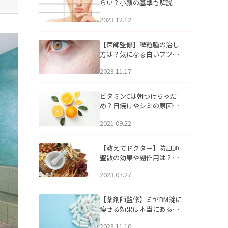
らい？小顔の基準も解説
2023.12.12
【医師監修】稗粒腫の治し
方は？気になる白いブツブ
ツの原因と自宅でできるケ
2023.11.17
アについて
ビタミンCは朝つけちゃだ
め？日焼けやシミの原因に
なるってホント？
2021.09.22
【教えてドクター】防風通
聖散の効果や副作用は？長
期服用は危険なの？
2023.07.27
【薬剤師監修】ミヤBM錠に
痩せる効果は本当にある
の？
2023.11.10