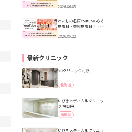
りすがりの皮膚科医”がスレ
2026.06.05
ッズの肌悩みに本気で答え
てみた」を公開いたしまし
た。
わたしの名医Youtube めぐ
皮膚科・美容皮膚科「【ヒ
アルロン酸×ボトックス併
2026.05.22
用】ハイブリッド注入を美
容皮膚科医が徹底解説」を
公開いたしました。
最新クリニック
MJクリニック札幌
北海道
いびきメディカルクリニッ
ク 福岡院
福岡県
いびきメディカルクリニッ