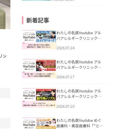
新着記事
わたしの名医Youtube アル
バアレルギークリニック札
幌「30代から急に老けて見
2026.07.24
える男性へ｜医師が教える
「最初にやるべき3つ」」を
リン
公開いたしました。
わたしの名医Youtube アル
バアレルギークリニック札
幌「赤ら顔・酒さ・ニキビ
2026.07.17
跡にVビームは効く？向いて
いる赤みを医師が徹底解
説」を公開いたしました。
わたしの名医Youtube アル
バアレルギークリニック札
幌「マンジャロのリアル｜
2026.07.10
医師が明かす副作用・リバ
ウンド・正しい使い方」を
公開いたしました。
わたしの名医Youtube めぐ
皮膚科・美容皮膚科「”とお