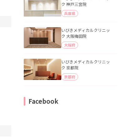
ク 神戸三宮院
兵庫県
いびきメディカルクリニッ
ク 大阪梅田院
大阪府
いびきメディカルクリニッ
ク 京都院
京都府
Facebook