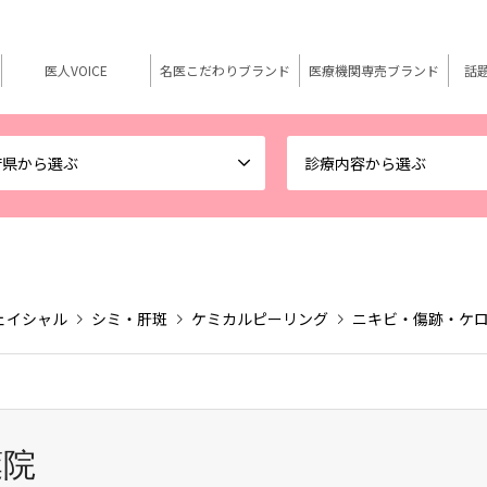
医人VOICE
名医こだわりブランド
医療機関専売ブランド
話
府県から選ぶ
診療内容から選ぶ
ェイシャル
シミ・肝斑
ケミカルピーリング
ニキビ・傷跡・ケ
葉院