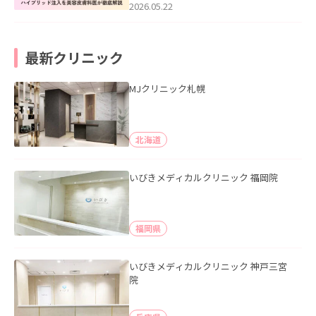
た。
2026.05.22
最新クリニック
MJクリニック札幌
北海道
いびきメディカルクリニック 福岡院
福岡県
いびきメディカルクリニック 神戸三宮
院