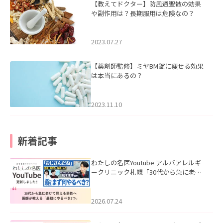
【教えてドクター】防風通聖散の効果
や副作用は？長期服用は危険なの？
2023.07.27
【薬剤師監修】ミヤBM錠に痩せる効果
は本当にあるの？
2023.11.10
新着記事
わたしの名医Youtube アルバアレルギ
ークリニック札幌「30代から急に老け
て見える男性へ｜医師が教える「最初
にやるべき3つ」」を公開いたしまし
た。
2026.07.24