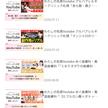
わたしの名医Youtube アルバアレルギ
ークリニック札幌「赤ら顔・酒さ・ニ
キビ跡にVビームは効く？向いている赤
みを医師が徹底解説」を公開いたしま
した。
2026.07.17
わたしの名医Youtube アルバアレルギ
ークリニック札幌「マンジャロのリア
ル｜医師が明かす副作用・リバウン
ド・正しい使い方」を公開いたしまし
た。
2026.07.10
わたしの名医Youtube めぐ皮膚科・美
容皮膚科「”とおりすがりの皮膚科
医”がスレッズの肌悩みに本気で答えて
みた」を公開いたしました。
2026.06.05
わたしの名医Youtube めぐ皮膚科・美
容皮膚科「【ヒアルロン酸×ボトック
ス併用】ハイブリッド注入を美容皮膚
科医が徹底解説」を公開いたしまし