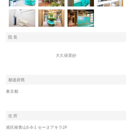
院 長
大久保里紗
都道府県
東京都
住 所
港区南青山5-8-1 セーヌアキラ2F