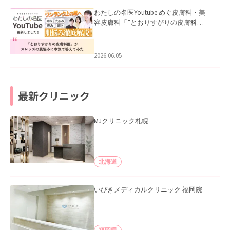
わたしの名医Youtube めぐ皮膚科・美
容皮膚科「”とおりすがりの皮膚科
医”がスレッズの肌悩みに本気で答えて
みた」を公開いたしました。
2026.06.05
最新クリニック
MJクリニック札幌
北海道
いびきメディカルクリニック 福岡院