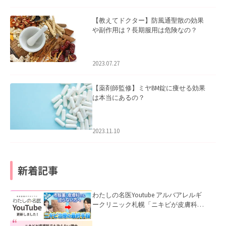
【教えてドクター】防風通聖散の効果
や副作用は？長期服用は危険なの？
2023.07.27
【薬剤師監修】ミヤBM錠に痩せる効果
は本当にあるの？
2023.11.10
新着記事
わたしの名医Youtube アルバアレルギ
ークリニック札幌「ニキビが皮膚科で
も治らない理由｜繰り返す人が次に考
える治療を医師が解説」を公開いたし