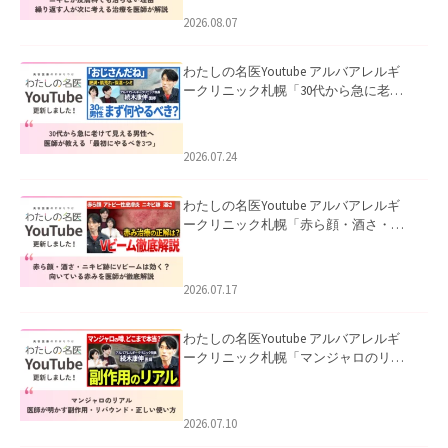
ました。
2026.08.07
わたしの名医Youtube アルバアレルギ
ークリニック札幌「30代から急に老け
て見える男性へ｜医師が教える「最初
にやるべき3つ」」を公開いたしまし
た。
2026.07.24
わたしの名医Youtube アルバアレルギ
ークリニック札幌「赤ら顔・酒さ・ニ
キビ跡にVビームは効く？向いている赤
みを医師が徹底解説」を公開いたしま
した。
2026.07.17
わたしの名医Youtube アルバアレルギ
ークリニック札幌「マンジャロのリア
ル｜医師が明かす副作用・リバウン
ド・正しい使い方」を公開いたしまし
た。
2026.07.10