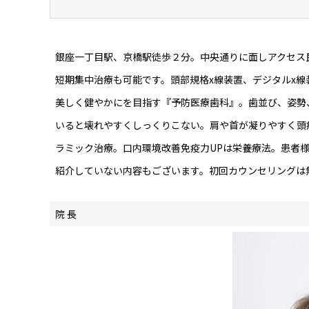
銀座一丁目駅、京橋駅徒歩２分。中央通りに面しアクセス
短期集中治療も可能です。頭部規格x線装置、デジタルx線装
美しく健やかにを目指す『予防医療歯科』。歯並び、姿勢
いると壊れやすくしっくりこない。肩や首が凝りやすく頭
ラミック治療。口内環境改善免疫力UPは栄養療法。患者様
紹介していない内容もございます。初回カウンセリングは
院 長