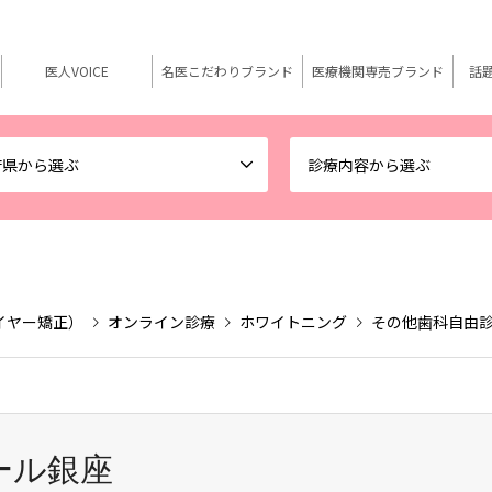
医人VOICE
名医こだわりブランド
医療機関専売ブランド
話
府県から選ぶ
診療内容から選ぶ
イヤー矯正）
オンライン診療
ホワイトニング
その他歯科自由
ール銀座