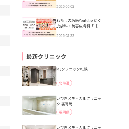
りすがりの皮膚科医”がスレ
2026.06.05
ッズの肌悩みに本気で答え
てみた」を公開いたしまし
た。
わたしの名医Youtube めぐ
皮膚科・美容皮膚科「【ヒ
アルロン酸×ボトックス併
2026.05.22
用】ハイブリッド注入を美
容皮膚科医が徹底解説」を
公開いたしました。
最新クリニック
MJクリニック札幌
北海道
いびきメディカルクリニッ
ク 福岡院
福岡県
いびきメディカルクリニッ