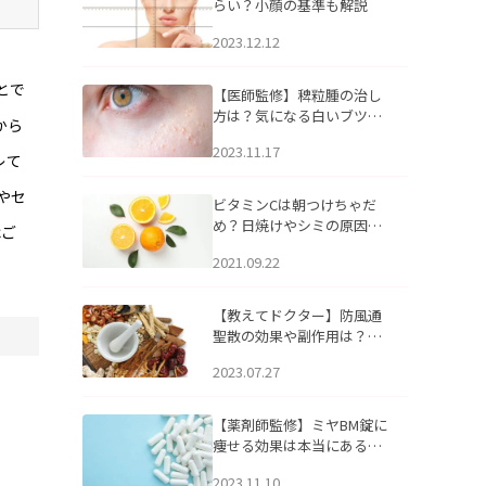
らい？小顔の基準も解説
2023.12.12
とで
【医師監修】稗粒腫の治し
方は？気になる白いブツブ
から
ツの原因と自宅でできるケ
2023.11.17
アについて
レて
やセ
ビタミンCは朝つけちゃだ
め？日焼けやシミの原因に
はご
なるってホント？
2021.09.22
【教えてドクター】防風通
聖散の効果や副作用は？長
期服用は危険なの？
2023.07.27
【薬剤師監修】ミヤBM錠に
痩せる効果は本当にある
の？
2023.11.10