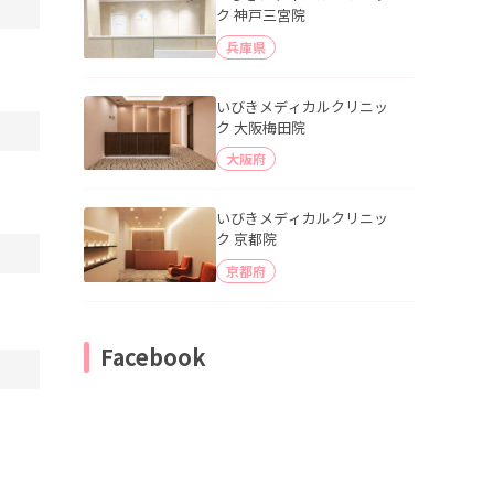
ク 神戸三宮院
兵庫県
いびきメディカルクリニッ
ク 大阪梅田院
大阪府
いびきメディカルクリニッ
ク 京都院
京都府
Facebook