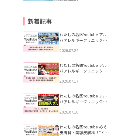
新着記事
わたしの名医Youtube アル
バアレルギークリニック札
幌「30代から急に老けて見
2026.07.24
える男性へ｜医師が教える
「最初にやるべき3つ」」を
公開いたしました。
わたしの名医Youtube アル
バアレルギークリニック札
幌「赤ら顔・酒さ・ニキビ
2026.07.17
跡にVビームは効く？向いて
いる赤みを医師が徹底解
説」を公開いたしました。
わたしの名医Youtube アル
バアレルギークリニック札
幌「マンジャロのリアル｜
2026.07.10
医師が明かす副作用・リバ
ウンド・正しい使い方」を
公開いたしました。
わたしの名医Youtube めぐ
皮膚科・美容皮膚科「”とお