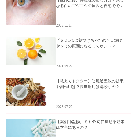
なる白いブツブツの原因と自宅ででき
るケアについて
2023.11.17
ビタミンCは朝つけちゃだめ？日焼け
やシミの原因になるってホント？
2021.09.22
【教えてドクター】防風通聖散の効果
や副作用は？長期服用は危険なの？
2023.07.27
【薬剤師監修】ミヤBM錠に痩せる効果
は本当にあるの？