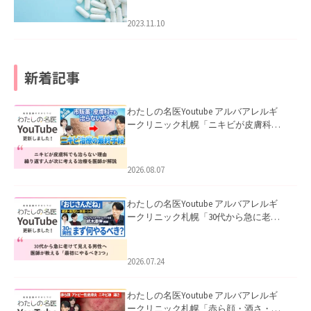
2023.11.10
新着記事
わたしの名医Youtube アルバアレルギ
ークリニック札幌「ニキビが皮膚科で
も治らない理由｜繰り返す人が次に考
える治療を医師が解説」を公開いたし
ました。
2026.08.07
わたしの名医Youtube アルバアレルギ
ークリニック札幌「30代から急に老け
て見える男性へ｜医師が教える「最初
にやるべき3つ」」を公開いたしまし
た。
2026.07.24
わたしの名医Youtube アルバアレルギ
ークリニック札幌「赤ら顔・酒さ・ニ