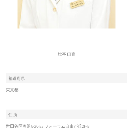
松本 由香
都道府県
東京都
住 所
世田谷区奥沢6-20-23 フォーラム自由が丘2F-B