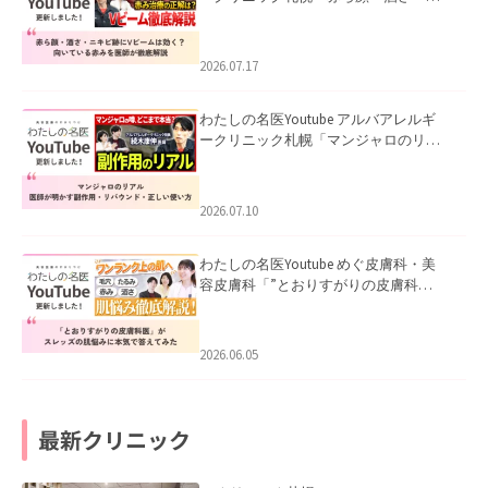
キビ跡にVビームは効く？向いている赤
みを医師が徹底解説」を公開いたしま
した。
2026.07.17
わたしの名医Youtube アルバアレルギ
ークリニック札幌「マンジャロのリア
ル｜医師が明かす副作用・リバウン
ド・正しい使い方」を公開いたしまし
た。
2026.07.10
わたしの名医Youtube めぐ皮膚科・美
容皮膚科「”とおりすがりの皮膚科
医”がスレッズの肌悩みに本気で答えて
みた」を公開いたしました。
2026.06.05
最新クリニック