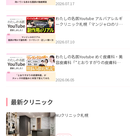
した。
2026.07.17
わたしの名医Youtube アルバアレルギ
ークリニック札幌「マンジャロのリア
ル｜医師が明かす副作用・リバウン
ド・正しい使い方」を公開いたしまし
た。
2026.07.10
わたしの名医Youtube めぐ皮膚科・美
容皮膚科「”とおりすがりの皮膚科
医”がスレッズの肌悩みに本気で答えて
みた」を公開いたしました。
2026.06.05
最新クリニック
MJクリニック札幌