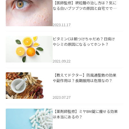
【医師監修】稗粒腫の治し方は？気に
なる白いブツブツの原因と自宅ででき
るケアについて
2023.11.17
ビタミンCは朝つけちゃだめ？日焼け
やシミの原因になるってホント？
2021.09.22
【教えてドクター】防風通聖散の効果
や副作用は？長期服用は危険なの？
2023.07.27
【薬剤師監修】ミヤBM錠に痩せる効果
は本当にあるの？