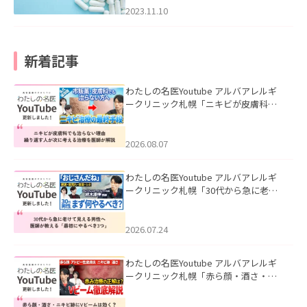
2023.11.10
新着記事
わたしの名医Youtube アルバアレルギ
ークリニック札幌「ニキビが皮膚科で
も治らない理由｜繰り返す人が次に考
える治療を医師が解説」を公開いたし
ました。
2026.08.07
わたしの名医Youtube アルバアレルギ
ークリニック札幌「30代から急に老け
て見える男性へ｜医師が教える「最初
にやるべき3つ」」を公開いたしまし
た。
2026.07.24
わたしの名医Youtube アルバアレルギ
ークリニック札幌「赤ら顔・酒さ・ニ
キビ跡にVビームは効く？向いている赤
みを医師が徹底解説」を公開いたしま