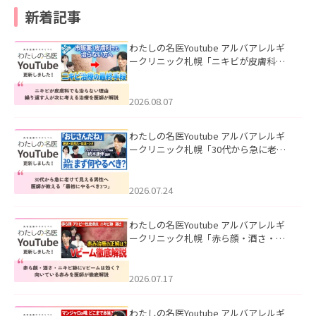
新着記事
わたしの名医Youtube アルバアレルギ
ークリニック札幌「ニキビが皮膚科で
も治らない理由｜繰り返す人が次に考
える治療を医師が解説」を公開いたし
ました。
2026.08.07
わたしの名医Youtube アルバアレルギ
ークリニック札幌「30代から急に老け
て見える男性へ｜医師が教える「最初
にやるべき3つ」」を公開いたしまし
た。
2026.07.24
わたしの名医Youtube アルバアレルギ
ークリニック札幌「赤ら顔・酒さ・ニ
キビ跡にVビームは効く？向いている赤
みを医師が徹底解説」を公開いたしま
した。
2026.07.17
わたしの名医Youtube アルバアレルギ