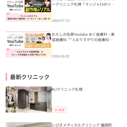
ークリニック札幌「マンジャロのリア
ル｜医師が明かす副作用・リバウン
ド・正しい使い方」を公開いたしまし
た。
2026.07.10
わたしの名医Youtube めぐ皮膚科・美
容皮膚科「”とおりすがりの皮膚科
医”がスレッズの肌悩みに本気で答えて
みた」を公開いたしました。
2026.06.05
最新クリニック
MJクリニック札幌
北海道
いびきメディカルクリニック 福岡院