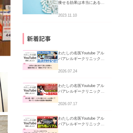
痩せる効果は本当にある
の？
2023.11.10
新着記事
わたしの名医Youtube アル
バアレルギークリニック札
幌「30代から急に老けて見
える男性へ｜医師が教える
2026.07.24
「最初にやるべき3つ」」を
公開いたしました。
わたしの名医Youtube アル
バアレルギークリニック札
幌「赤ら顔・酒さ・ニキビ
跡にVビームは効く？向い
2026.07.17
ている赤みを医師が徹底解
説」を公開いたしました。
わたしの名医Youtube アル
バアレルギークリニック札
幌「マンジャロのリアル｜