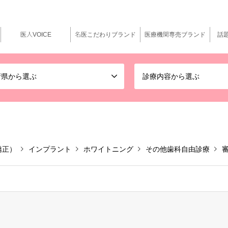
医人VOICE
名医こだわりブランド
医療機関専売ブランド
話
府県から選ぶ
診療内容から選ぶ
矯正）
インプラント
ホワイトニング
その他歯科自由診療