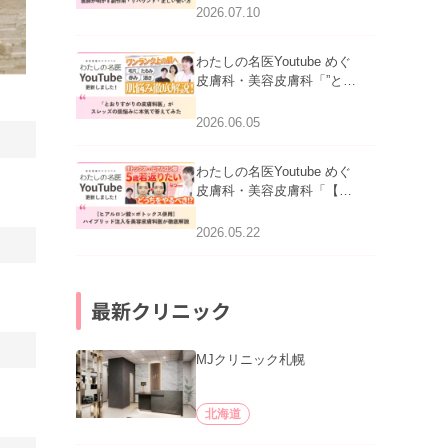
医師が明かす副作用・リバ
2026.07.10
ウンド・正しい使い方」を
公開いたしました。
わたしの名医Youtube めぐ
皮膚科・美容皮膚科「”とお
りすがりの皮膚科医”がスレ
ッズの肌悩みに本気で答え
2026.06.05
てみた」を公開いたしまし
た。
わたしの名医Youtube めぐ
皮膚科・美容皮膚科「【ヒ
アルロン酸×ボトックス併
用】ハイブリッド注入を美
2026.05.22
容皮膚科医が徹底解説」を
公開いたしました。
最新クリニック
MJクリニック札幌
北海道