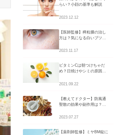
らい？小顔の基準も解説
2023.12.12
【医師監修】稗粒腫の治し
方は？気になる白いブツブ
ツの原因と自宅でできるケ
アについて
2023.11.17
ビタミンCは朝つけちゃだ
め？日焼けやシミの原因に
なるってホント？
2021.09.22
【教えてドクター】防風通
聖散の効果や副作用は？長
期服用は危険なの？
2023.07.27
【薬剤師監修】ミヤBM錠に