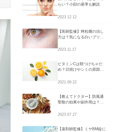
らい？小顔の基準も解説
2023.12.12
【医師監修】稗粒腫の治し
方は？気になる白いブツブ
ツの原因と自宅でできるケ
アについて
2023.11.17
ビタミンCは朝つけちゃだ
め？日焼けやシミの原因に
なるってホント？
2021.09.22
【教えてドクター】防風通
聖散の効果や副作用は？長
期服用は危険なの？
2023.07.27
【薬剤師監修】ミヤBM錠に