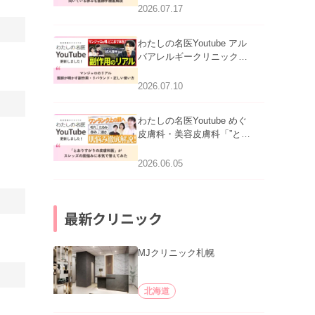
跡にVビームは効く？向い
2026.07.17
ている赤みを医師が徹底解
説」を公開いたしました。
わたしの名医Youtube アル
バアレルギークリニック札
幌「マンジャロのリアル｜
医師が明かす副作用・リバ
2026.07.10
ウンド・正しい使い方」を
公開いたしました。
わたしの名医Youtube めぐ
皮膚科・美容皮膚科「”とお
りすがりの皮膚科医”がスレ
ッズの肌悩みに本気で答え
2026.06.05
てみた」を公開いたしまし
た。
最新クリニック
MJクリニック札幌
北海道