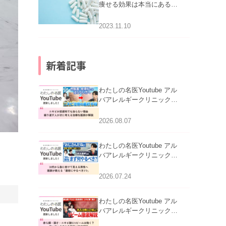
痩せる効果は本当にある
の？
2023.11.10
新着記事
わたしの名医Youtube アル
バアレルギークリニック札
幌「ニキビが皮膚科でも治
らない理由｜繰り返す人が
2026.08.07
次に考える治療を医師が解
説」を公開いたしました。
わたしの名医Youtube アル
バアレルギークリニック札
幌「30代から急に老けて見
える男性へ｜医師が教える
2026.07.24
「最初にやるべき3つ」」を
公開いたしました。
わたしの名医Youtube アル
バアレルギークリニック札
幌「赤ら顔・酒さ・ニキビ