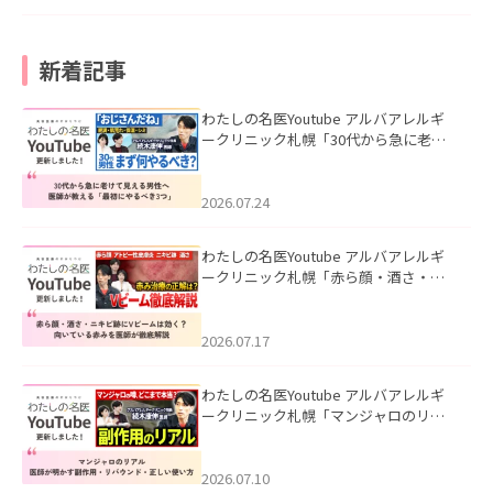
新着記事
わたしの名医Youtube アルバアレルギ
ークリニック札幌「30代から急に老け
て見える男性へ｜医師が教える「最初
にやるべき3つ」」を公開いたしまし
た。
2026.07.24
わたしの名医Youtube アルバアレルギ
ークリニック札幌「赤ら顔・酒さ・ニ
キビ跡にVビームは効く？向いている赤
みを医師が徹底解説」を公開いたしま
した。
2026.07.17
わたしの名医Youtube アルバアレルギ
ークリニック札幌「マンジャロのリア
ル｜医師が明かす副作用・リバウン
ド・正しい使い方」を公開いたしまし
た。
2026.07.10