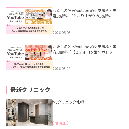
わたしの名医Youtube めぐ皮膚科・美
容皮膚科「”とおりすがりの皮膚科
医”がスレッズの肌悩みに本気で答えて
みた」を公開いたしました。
2026.06.05
わたしの名医Youtube めぐ皮膚科・美
容皮膚科「【ヒアルロン酸×ボトック
ス併用】ハイブリッド注入を美容皮膚
科医が徹底解説」を公開いたしまし
た。
2026.05.22
最新クリニック
MJクリニック札幌
北海道