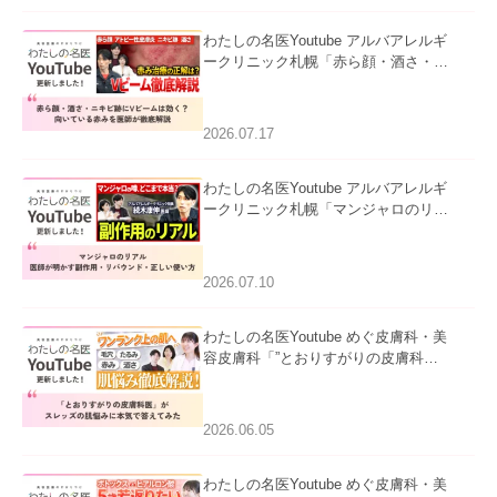
わたしの名医Youtube アルバアレルギ
ークリニック札幌「赤ら顔・酒さ・ニ
キビ跡にVビームは効く？向いている
赤みを医師が徹底解説」を公開いたし
ました。
2026.07.17
わたしの名医Youtube アルバアレルギ
ークリニック札幌「マンジャロのリア
ル｜医師が明かす副作用・リバウン
ド・正しい使い方」を公開いたしまし
た。
2026.07.10
わたしの名医Youtube めぐ皮膚科・美
容皮膚科「”とおりすがりの皮膚科
医”がスレッズの肌悩みに本気で答えて
みた」を公開いたしました。
2026.06.05
わたしの名医Youtube めぐ皮膚科・美