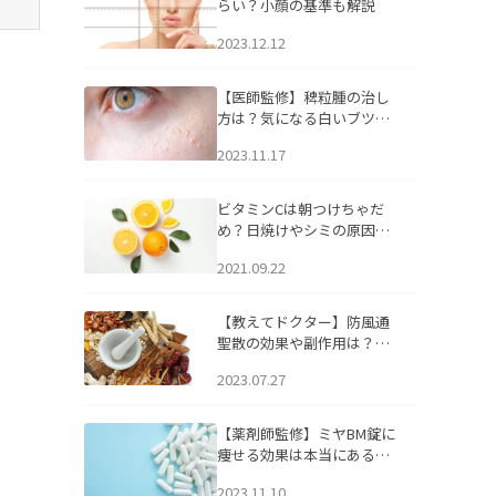
らい？小顔の基準も解説
2023.12.12
【医師監修】稗粒腫の治し
方は？気になる白いブツブ
ツの原因と自宅でできるケ
2023.11.17
アについて
ビタミンCは朝つけちゃだ
め？日焼けやシミの原因に
なるってホント？
2021.09.22
【教えてドクター】防風通
聖散の効果や副作用は？長
期服用は危険なの？
2023.07.27
【薬剤師監修】ミヤBM錠に
痩せる効果は本当にある
の？
2023.11.10