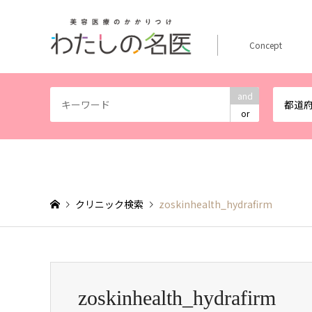
Concept
and
都道
or
クリニック検索
zoskinhealth_hydrafirm
zoskinhealth_hydrafirm