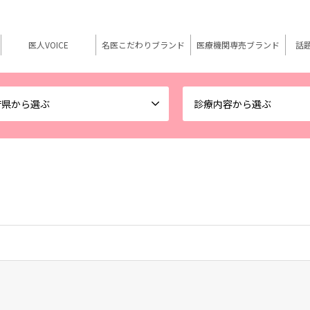
医人VOICE
名医こだわりブランド
医療機関専売ブランド
話
府県から選ぶ
診療内容から選ぶ