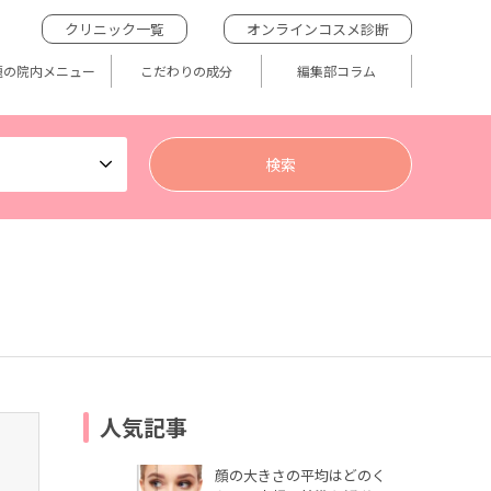
クリニック一覧
オンラインコスメ診断
題の院内メニュー
こだわりの成分
編集部コラム
人気記事
顔の大きさの平均はどのく