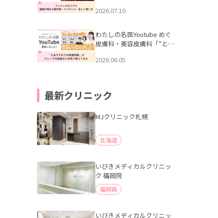
幌「マンジャロのリアル｜
2026.07.10
医師が明かす副作用・リバ
ウンド・正しい使い方」を
公開いたしました。
わたしの名医Youtube めぐ
皮膚科・美容皮膚科「”とお
りすがりの皮膚科医”がスレ
2026.06.05
ッズの肌悩みに本気で答え
てみた」を公開いたしまし
た。
最新クリニック
MJクリニック札幌
北海道
いびきメディカルクリニッ
ク 福岡院
福岡県
いびきメディカルクリニッ