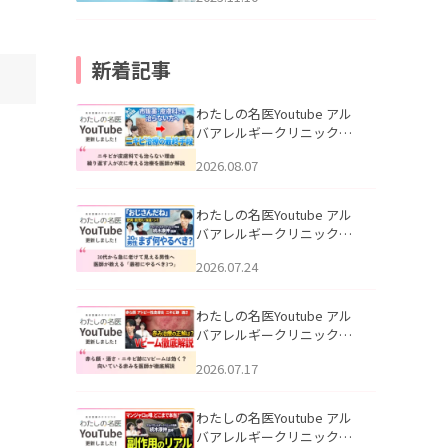
新着記事
わたしの名医Youtube アル
バアレルギークリニック札
幌「ニキビが皮膚科でも治
2026.08.07
らない理由｜繰り返す人が
次に考える治療を医師が解
説」を公開いたしました。
わたしの名医Youtube アル
バアレルギークリニック札
幌「30代から急に老けて見
2026.07.24
える男性へ｜医師が教える
「最初にやるべき3つ」」を
公開いたしました。
わたしの名医Youtube アル
バアレルギークリニック札
幌「赤ら顔・酒さ・ニキビ
2026.07.17
跡にVビームは効く？向いて
いる赤みを医師が徹底解
説」を公開いたしました。
わたしの名医Youtube アル
バアレルギークリニック札