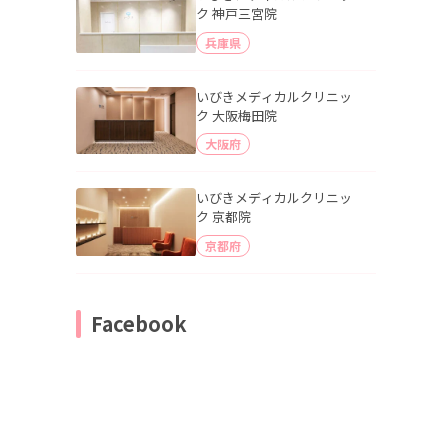
ク 神戸三宮院
兵庫県
いびきメディカルクリニッ
ク 大阪梅田院
大阪府
いびきメディカルクリニッ
ク 京都院
京都府
Facebook