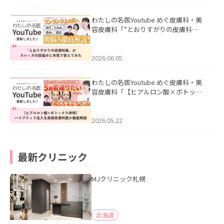
わたしの名医Youtube めぐ皮膚科・美
容皮膚科「”とおりすがりの皮膚科
医”がスレッズの肌悩みに本気で答えて
みた」を公開いたしました。
2026.06.05
わたしの名医Youtube めぐ皮膚科・美
容皮膚科「【ヒアルロン酸×ボトック
ス併用】ハイブリッド注入を美容皮膚
科医が徹底解説」を公開いたしまし
た。
2026.05.22
最新クリニック
MJクリニック札幌
北海道