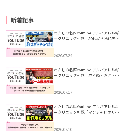
新着記事
わたしの名医Youtube アルバアレルギ
ークリニック札幌「30代から急に老け
て見える男性へ｜医師が教える「最初
にやるべき3つ」」を公開いたしまし
た。
2026.07.24
わたしの名医Youtube アルバアレルギ
ークリニック札幌「赤ら顔・酒さ・ニ
キビ跡にVビームは効く？向いている赤
みを医師が徹底解説」を公開いたしま
した。
2026.07.17
わたしの名医Youtube アルバアレルギ
ークリニック札幌「マンジャロのリア
ル｜医師が明かす副作用・リバウン
ド・正しい使い方」を公開いたしまし
た。
2026.07.10