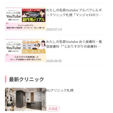
わたしの名医Youtube アルバアレルギ
ークリニック札幌「マンジャロのリア
ル｜医師が明かす副作用・リバウン
ド・正しい使い方」を公開いたしまし
た。
2026.07.10
わたしの名医Youtube めぐ皮膚科・美
容皮膚科「”とおりすがりの皮膚科
医”がスレッズの肌悩みに本気で答えて
みた」を公開いたしました。
2026.06.05
最新クリニック
MJクリニック札幌
北海道