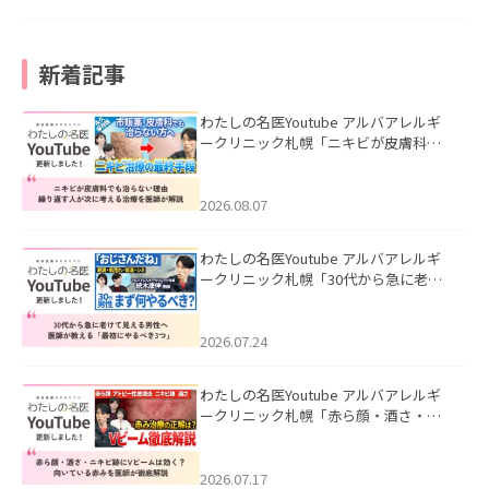
新着記事
わたしの名医Youtube アルバアレルギ
ークリニック札幌「ニキビが皮膚科で
も治らない理由｜繰り返す人が次に考
える治療を医師が解説」を公開いたし
ました。
2026.08.07
わたしの名医Youtube アルバアレルギ
ークリニック札幌「30代から急に老け
て見える男性へ｜医師が教える「最初
にやるべき3つ」」を公開いたしまし
た。
2026.07.24
わたしの名医Youtube アルバアレルギ
ークリニック札幌「赤ら顔・酒さ・ニ
キビ跡にVビームは効く？向いている赤
みを医師が徹底解説」を公開いたしま
した。
2026.07.17