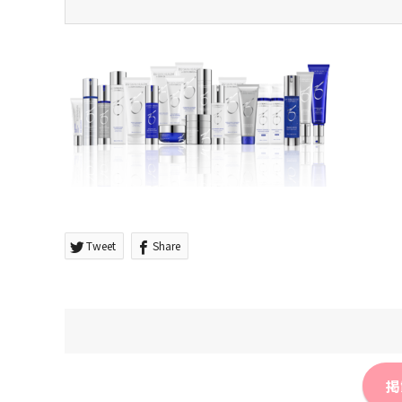
Tweet
Share
掲