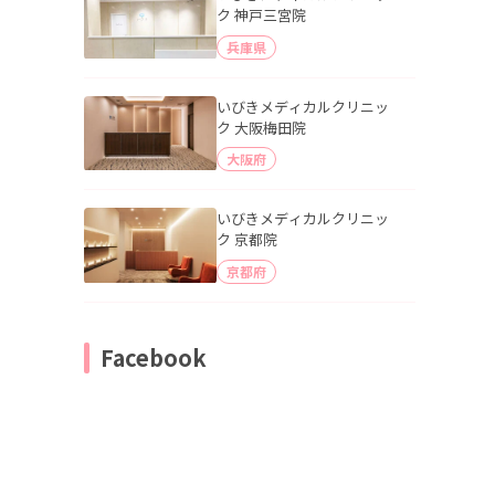
ク 神戸三宮院
兵庫県
いびきメディカルクリニッ
ク 大阪梅田院
大阪府
いびきメディカルクリニッ
ク 京都院
京都府
Facebook