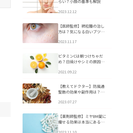
らい？小顔の基準も解説
2023.12.12
【医師監修】稗粒腫の治し
方は？気になる白いブツブ
ツの原因と自宅でできるケ
2023.11.17
アについて
ビタミンCは朝つけちゃだ
め？日焼けやシミの原因に
なるってホント？
2021.09.22
【教えてドクター】防風通
聖散の効果や副作用は？長
期服用は危険なの？
2023.07.27
【薬剤師監修】ミヤBM錠に
痩せる効果は本当にある
の？
2023.11.10