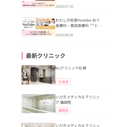
幌「マンジャロのリアル｜
2026.07.10
医師が明かす副作用・リバ
ウンド・正しい使い方」を
公開いたしました。
わたしの名医Youtube めぐ
皮膚科・美容皮膚科「”とお
りすがりの皮膚科医”がスレ
2026.06.05
ッズの肌悩みに本気で答え
てみた」を公開いたしまし
た。
最新クリニック
MJクリニック札幌
北海道
いびきメディカルクリニッ
ク 福岡院
福岡県
いびきメディカルクリニッ