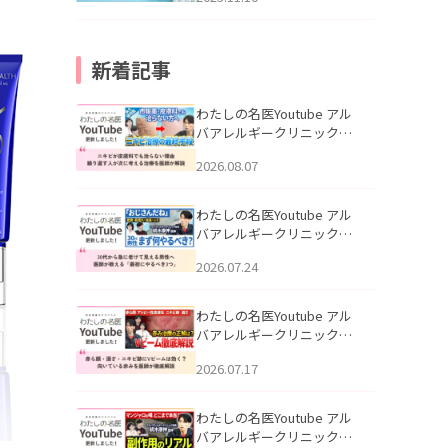
新着記事
わたしの名医Youtube アル
バアレルギークリニック札
幌「ニキビが皮膚科でも治
2026.08.07
らない理由｜繰り返す人が
次に考える治療を医師が解
説」を公開いたしました。
わたしの名医Youtube アル
バアレルギークリニック札
幌「30代から急に老けて見
2026.07.24
える男性へ｜医師が教える
「最初にやるべき3つ」」を
公開いたしました。
わたしの名医Youtube アル
バアレルギークリニック札
幌「赤ら顔・酒さ・ニキビ
2026.07.17
跡にVビームは効く？向いて
いる赤みを医師が徹底解
説」を公開いたしました。
わたしの名医Youtube アル
バアレルギークリニック札