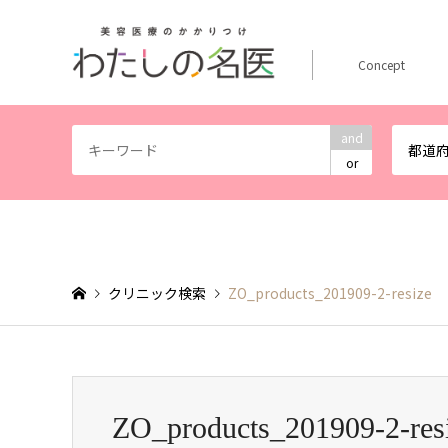
Concept
and
都道
or
クリニック検索
ZO_products_201909-2-resize
ZO_products_201909-2-res