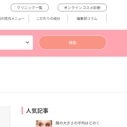
クリニック一覧
オンラインコスメ診断
題の院内メニュー
こだわりの成分
編集部コラム
人気記事
顔の大きさの平均はどのく