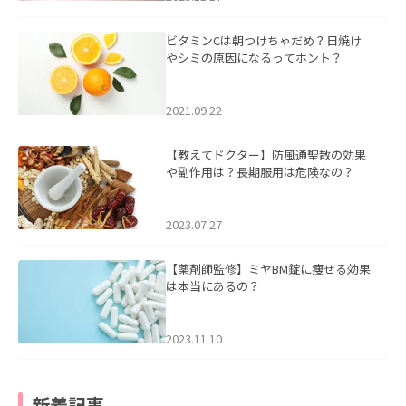
ビタミンCは朝つけちゃだめ？日焼け
やシミの原因になるってホント？
2021.09.22
【教えてドクター】防風通聖散の効果
や副作用は？長期服用は危険なの？
2023.07.27
【薬剤師監修】ミヤBM錠に痩せる効果
は本当にあるの？
2023.11.10
新着記事