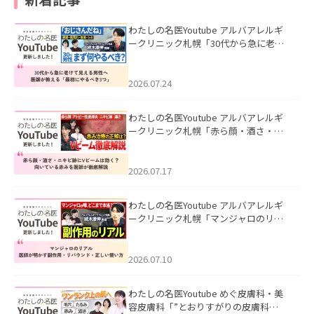
わたしの名医Youtube アルバアレルギ
ークリニック札幌「30代から急に老け
て見える男性へ｜医師が教える「最初
にやるべき3つ」」を公開いたしまし
た。
2026.07.24
わたしの名医Youtube アルバアレルギ
ークリニック札幌「赤ら顔・酒さ・ニ
キビ跡にVビームは効く？向いている赤
みを医師が徹底解説」を公開いたしま
した。
2026.07.17
わたしの名医Youtube アルバアレルギ
ークリニック札幌「マンジャロのリア
ル｜医師が明かす副作用・リバウン
ド・正しい使い方」を公開いたしまし
た。
2026.07.10
わたしの名医Youtube めぐ皮膚科・美
容皮膚科「”とおりすがりの皮膚科