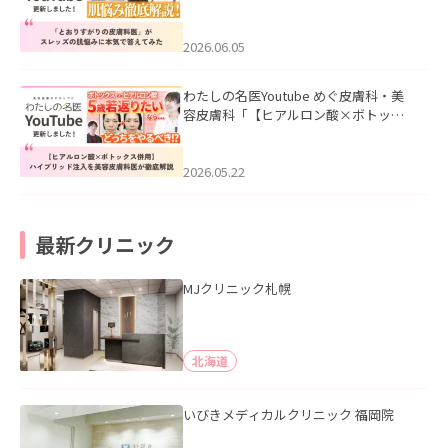
医”がスレッズの肌悩みに本気で答えて
みた」を公開いたしました。
2026.06.05
わたしの名医Youtube めぐ皮膚科・美
容皮膚科「【ヒアルロン酸×ボトック
ス併用】ハイブリッド注入を美容皮膚
科医が徹底解説」を公開いたしまし
た。
2026.05.22
最新クリニック
MJクリニック札幌
北海道
いびきメディカルクリニック 福岡院