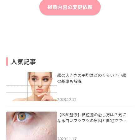
掲載内容の変更依頼
人気記事
顔の大きさの平均はどのくらい？小顔
の基準も解説
2023.12.12
【医師監修】稗粒腫の治し方は？気に
なる白いブツブツの原因と自宅ででき
るケアについて
2023.11.17